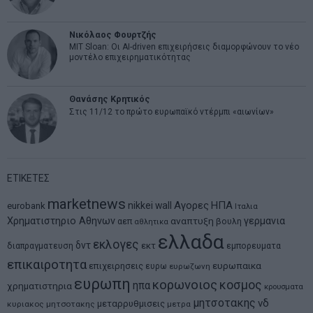
Νικόλαος Φουρτζής
MIT Sloan: Οι AI-driven επιχειρήσεις διαμορφώνουν το νέο
μοντέλο επιχειρηματικότητας
Θανάσης Κρητικός
Στις 11/12 το πρώτο ευρωπαϊκό ντέρμπι «αιωνίων»
ΕΤΙΚΕΤΕΣ
marketnews
Αγορες
ΗΠΑ
nikkei
wall
eurobank
Ιταλια
Χρηματιστηριο Αθηνων
αναπτυξη
γερμανια
αεπ
βουλη
αθλητικα
ελλαδα
εκλογες
δντ
εκτ
διαπραγματευση
εμπορευματα
επικαιροτητα
ευρωπαικα
επιχειρησεις
ευρω
ευρωζωνη
ευρωπη
κορωνοιος
κοσμος
ηπα
χρηματιστηρια
κρουσματα
μητσοτακης
νδ
μεταρρυθμισεις
κυριακος μητσοτακης
μετρα