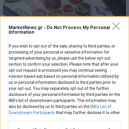
MarketNews.gr -
Do Not Process My Personal
Information
If you wish to opt-out of the sale, sharing to third parties, or
processing of your personal or sensitive information for
Φορολογικό νομοσχέδιο: Καταργείται ο ΕΝΦΙΑ στα
targeted advertising by us, please use the below opt-out
διατηρητέα αξίας έως €400.000 – Μηδενικός ΦΠΑ
section to confirm your selection. Please note that after your
στις νέες οικοδομές
opt-out request is processed you may continue seeing
Με πρόσθετες θετικές ρυθμίσεις κατατέθηκε χθες στη Βουλή το
interest-based ads based on personal information utilized by
φορολογικό νομοσχέδιο με τίτλο «Μέτρα για την ενίσχυση του
us or personal information disclosed to third parties prior to
εισοδήματος, φορολογικά κίνητρα για την καινοτομία και τους
your opt-out. You may separately opt-out of the further
μετασχηματισμούς επιχειρήσεων και άλλες διατάξεις».
disclosure of your personal information by third parties on the
26 Νοεμβρίου 2024
Ελλάδα
·
Οικονομία
IAB’s list of downstream participants. This information may
also be disclosed by us to third parties on the
IAB’s List of
Downstream Participants
that may further disclose it to other
third parties.