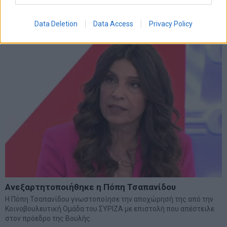
Data Deletion
Data Access
Privacy Policy
Ανεξαρτητοποιήθηκε η Πόπη Τσαπανίδου
Η Πόπη Τσαπανίδου γνωστοποίησε την αποχώρησή της από την
Κοινοβουλευτική Ομάδα του ΣΥΡΙΖΑ με επιστολή που απέστειλε
στον πρόεδρο της Βουλής.