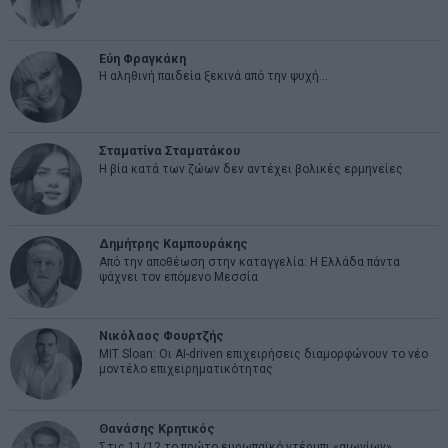
Εύη Φραγκάκη
Η αληθινή παιδεία ξεκινά από την ψυχή…
Σταματίνα Σταματάκου
Η βία κατά των ζώων δεν αντέχει βολικές ερμηνείες
Δημήτρης Καμπουράκης
Από την αποθέωση στην καταγγελία: Η Ελλάδα πάντα
ψάχνει τον επόμενο Μεσσία
Νικόλαος Φουρτζής
MIT Sloan: Οι AI-driven επιχειρήσεις διαμορφώνουν το νέο
μοντέλο επιχειρηματικότητας
Θανάσης Κρητικός
Στις 11/12 το πρώτο ευρωπαϊκό ντέρμπι «αιωνίων»