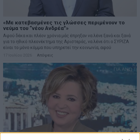
«Με κατεβασμένες τις γλώσσες περιμένουν το
νεύμα του “νέου Ανδρέα”»
Αφού δέκα και πλέον χρόνια μάς έπρηξαν να λένε ξανά και ξανά
για το ηθικό πλεονέκτημα της Αριστεράς, να λένε ότι ο ΣΥΡΙΖΑ
είναι το μόνο κόμμα που υπηρετεί την κοινωνία, αφού
17 Ιουλίου 2026
Απόψεις