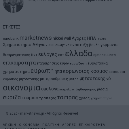
ΕΤΙΚΕΤΕΣ
marketnews
Αγορες
ΗΠΑ
nikkei
wall
eurobank
Ιταλια
Χρηματιστηριο Αθηνων
αναπτυξη
γερμανια
αεπ
βουλη
αθλητικα
ελλαδα
εκλογες
δντ
εκτ
διαπραγματευση
εμπορευματα
επικαιροτητα
ευρωπαικα
επιχειρησεις
ευρω
ευρωζωνη
ευρωπη
κορωνοιος
κοσμος
ηπα
χρηματιστηρια
κρουσματα
μητσοτακης
νδ
μεταρρυθμισεις
κυριακος μητσοτακης
μετρα
οικονομια
ομολογα
ρωσια
πετρελαιο
πληθωρισμος
συριζα
τσιπρας
τουρκια
τραπεζες
χρεος
χρηματιστηριο
©
2026
- marketnews.gr - All Rights Reserved
ΑΡΧΙΚΗ
ΟΙΚΟΝΟΜΙΑ
ΠΟΛΙΤΙΚΗ
ΑΓΟΡΕΣ
ΕΠΙΚΑΙΡΟΤΗΤΑ