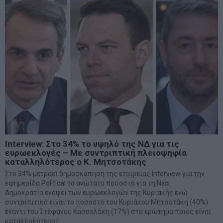
Interview: Στο 34% το υψηλό της ΝΔ για τις
ευρωεκλογές – Με συντριπτική πλειοψηφία
καταλληλότερος ο Κ. Μητσοτάκης
Στο 34% μετράει δημοσκόπηση της εταιρείας Interview για την
εφημερίδα Political το ανώτατο ποσοστό για τη Νέα
Δημοκρατία ενόψει των ευρωεκλογών της Κυριακής ενώ
συντριπιτικό είναι το ποσοστό του Κυριάκου Μητσοτάκη (40%)
έναντι του Στέφανου Κασσελάκη (17%) στο ερώτημα ποιος είναι
καταλληλότερος