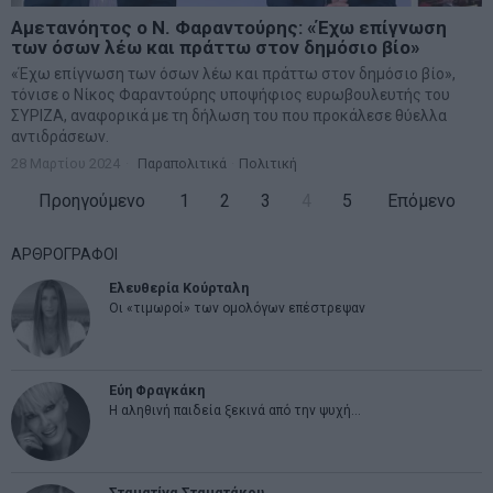
Αμετανόητος ο Ν. Φαραντούρης: «Έχω επίγνωση
των όσων λέω και πράττω στον δημόσιο βίο»
«Έχω επίγνωση των όσων λέω και πράττω στον δημόσιο βίο»,
τόνισε ο Νίκος Φαραντούρης υποψήφιος ευρωβουλευτής του
ΣΥΡΙΖΑ, αναφορικά με τη δήλωση του που προκάλεσε θύελλα
αντιδράσεων.
28 Μαρτίου 2024
Παραπολιτικά
·
Πολιτική
Προηγούμενο
1
2
3
4
5
Επόμενο
ΑΡΘΡΟΓΡΑΦΟΙ
Ελευθερία Κούρταλη
Οι «τιμωροί» των ομολόγων επέστρεψαν
Εύη Φραγκάκη
Η αληθινή παιδεία ξεκινά από την ψυχή…
Σταματίνα Σταματάκου