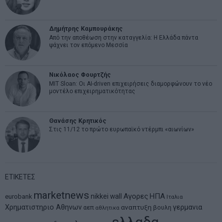
Δημήτρης Καμπουράκης
Από την αποθέωση στην καταγγελία: Η Ελλάδα πάντα
ψάχνει τον επόμενο Μεσσία
Νικόλαος Φουρτζής
MIT Sloan: Οι AI-driven επιχειρήσεις διαμορφώνουν το νέο
μοντέλο επιχειρηματικότητας
Θανάσης Κρητικός
Στις 11/12 το πρώτο ευρωπαϊκό ντέρμπι «αιωνίων»
ΕΤΙΚΕΤΕΣ
marketnews
Αγορες
ΗΠΑ
nikkei
wall
eurobank
Ιταλια
Χρηματιστηριο Αθηνων
αναπτυξη
γερμανια
αεπ
βουλη
αθλητικα