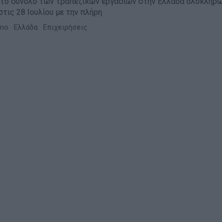
στο σύνολο των τραπεζικών εργασιών στην Ελλάδα ολοκληρώ
τις 28 Ιουλίου με την πλήρη
mo
·
Ελλάδα
·
Επιχειρήσεις