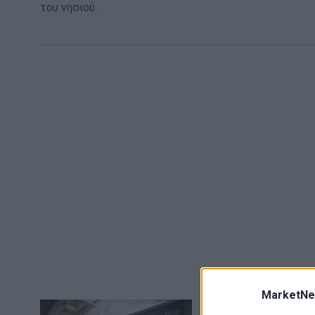
του νησιού.
MarketNe
Παγκρήτια – Β