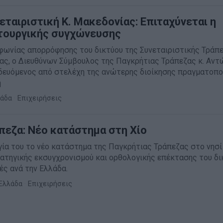
εταιριστική Κ. Μακεδονίας: Επιταχύνεται η
ιτουργικής συγχώνευσης
μφωνίας απορρόφησης του δικτύου της Συνεταιριστικής Τράπ
ας, ο Διευθύνων Σύμβουλος της Παγκρήτιας Τράπεζας κ. Αντ
δευόμενος από στελέχη της ανώτερης διοίκησης πραγματοπο
η
άδα
·
Επιχειρήσεις
πεζα: Νέο κατάστημα στη Χίο
γία του το νέο κατάστημα της Παγκρήτιας Τράπεζας στο νησί 
ρατηγικής εκσυγχρονισμού και ορθολογικής επέκτασης του δι
ές ανά την Ελλάδα.
Ελλάδα
·
Επιχειρήσεις