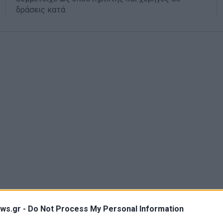
δράσεις κατά
ws.gr -
Do Not Process My Personal Information
αρθολομαίος: Συνένωση με την Τράπεζα Αττ