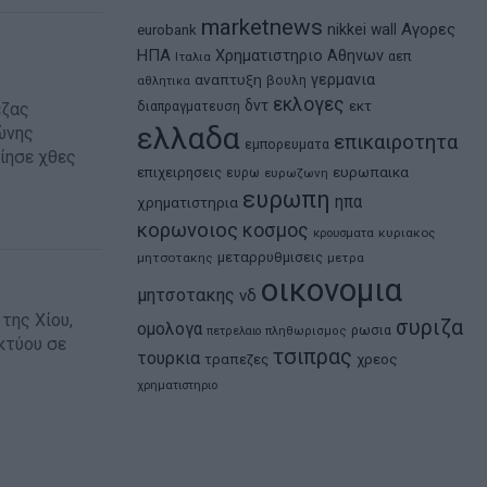
marketnews
Αγορες
nikkei
wall
eurobank
ΗΠΑ
Χρηματιστηριο Αθηνων
αεπ
Ιταλια
αναπτυξη
γερμανια
βουλη
αθλητικα
εκλογες
δντ
εκτ
διαπραγματευση
εζας
ελλαδα
ώνης
επικαιροτητα
εμπορευματα
ίησε χθες
ευρωπαικα
επιχειρησεις
ευρω
ευρωζωνη
ευρωπη
ηπα
χρηματιστηρια
κορωνοιος
κοσμος
κρουσματα
κυριακος
μεταρρυθμισεις
μητσοτακης
μετρα
οικονομια
μητσοτακης
νδ
της Χίου,
συριζα
ομολογα
ρωσια
πετρελαιο
πληθωρισμος
κτύου σε
τσιπρας
τουρκια
τραπεζες
χρεος
χρηματιστηριο