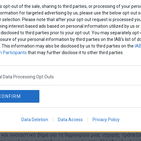
4
to opt-out of the sale, sharing to third parties, or processing of your pers
formation for targeted advertising by us, please use the below opt-out s
λήρωση ενός χρόνου από την έναρξη λειτουργίας του κατασ
 selection. Please note that after your opt-out request is processed y
ς στην Καλαμάτα, η διοίκηση της Τράπεζας πραγματοποίησε 
eing interest-based ads based on personal information utilized by us or
ες και εκπροσώπους της επιχειρηματικής ζωής της
disclosed to third parties prior to your opt-out. You may separately opt-
λάδα
·
Επιχειρήσεις
losure of your personal information by third parties on the IAB’s list o
. This information may also be disclosed by us to third parties on the
IAB
 Participants
that may further disclose it to other third parties.
πεζα: Νέα κατάστημα στην Τρίπολη
γία του το νέο κατάστημα της Παγκρήτιας Τράπεζας στην Τρ
σιο της στρατηγικής της Τράπεζας για ορθολογική επέκταση 
l Data Processing Opt Outs
 διείσδυση σε νέες δυναμικές τοπικές
Ελλάδα
·
Επιχειρήσεις
CONFIRM
πεζα: Στην τελική ευθεία για την απορρόφησ
Data Deletion
Data Access
Privacy Policy
και ουσιαστικό βήμα για τη δημιουργία μιας ισχυρής τράπεζα