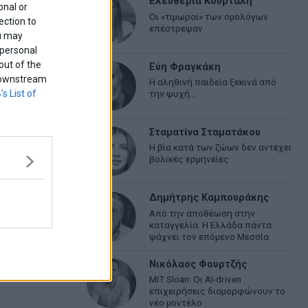
Ελευθερία Κούρταλη
onal or
Οι «τιμωροί» των ομολόγων
ection to
επέστρεψαν
ou may
 personal
out of the
Εύη Φραγκάκη
f downstream
Η αληθινή παιδεία ξεκινά από
’s List of
την ψυχή…
Σταματίνα Σταματάκου
Η βία κατά των ζώων δεν αντέχει
βολικές ερμηνείες
Δημήτρης Καμπουράκης
Από την αποθέωση στην
καταγγελία: Η Ελλάδα πάντα
ψάχνει τον επόμενο Μεσσία
Νικόλαος Φουρτζής
MIT Sloan: Οι AI-driven
επιχειρήσεις διαμορφώνουν το
νέο μοντέλο