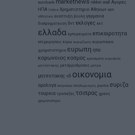
marketnews
Αγορες
nikkei
wall
eurobank
ΗΠΑ
Χρηματιστηριο Αθηνων
αεπ
Ιταλια
αναπτυξη
γερμανια
βουλη
αθλητικα
εκλογες
δντ
εκτ
διαπραγματευση
ελλαδα
επικαιροτητα
εμπορευματα
ευρωπαικα
επιχειρησεις
ευρω
ευρωζωνη
ευρωπη
ηπα
χρηματιστηρια
κορωνοιος
κοσμος
κρουσματα
κυριακος
μεταρρυθμισεις
μητσοτακης
μετρα
οικονομια
μητσοτακης
νδ
συριζα
ομολογα
ρωσια
πετρελαιο
πληθωρισμος
τσιπρας
τουρκια
τραπεζες
χρεος
χρηματιστηριο