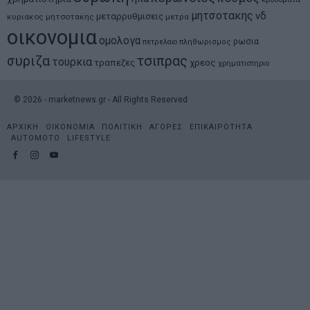
μητσοτακης
νδ
μεταρρυθμισεις
κυριακος μητσοτακης
μετρα
οικονομια
ομολογα
ρωσια
πετρελαιο
πληθωρισμος
συριζα
τσιπρας
τουρκια
τραπεζες
χρεος
χρηματιστηριο
©
2026
- marketnews.gr - All Rights Reserved
ΑΡΧΙΚΗ
ΟΙΚΟΝΟΜΙΑ
ΠΟΛΙΤΙΚΗ
ΑΓΟΡΕΣ
ΕΠΙΚΑΙΡΟΤΗΤΑ
AUTOMOTO
LIFESTYLE