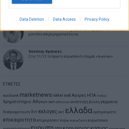
Από την αποθέωση στην καταγγελία: Η Ελλάδα πάντα
ψάχνει τον επόμενο Μεσσία
Data Deletion
Data Access
Privacy Policy
Νικόλαος Φουρτζής
MIT Sloan: Οι AI-driven επιχειρήσεις διαμορφώνουν το νέο
μοντέλο επιχειρηματικότητας
Θανάσης Κρητικός
Στις 11/12 το πρώτο ευρωπαϊκό ντέρμπι «αιωνίων»
ΕΤΙΚΕΤΕΣ
marketnews
Αγορες
ΗΠΑ
nikkei
wall
eurobank
Ιταλια
Χρηματιστηριο Αθηνων
αναπτυξη
γερμανια
αεπ
βουλη
αθλητικα
ελλαδα
εκλογες
δντ
εκτ
διαπραγματευση
εμπορευματα
επικαιροτητα
ευρωπαικα
επιχειρησεις
ευρω
ευρωζωνη
ευρωπη
κορωνοιος
κοσμος
ηπα
χρηματιστηρια
κρουσματα