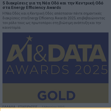
5 διακρίσεις για τη Νέα Οδό και την Κεντρική Οδό
στα Energy Efficiency Awards
Η Νέα Οδός και η Κεντρική Οδός απέσπασαν πέντε σημαντικές
διακρίσεις στα Energy Efficiency Awards 2025, επιβεβαιώνοντας
τον ρόλο τους ως πρωτοπόροι στη βιώσιμη ανάπτυξη και την
καινοτομία.
ΕΛΛΑΔΑ
·
ΕΠΙΧΕΙΡΗΣΕΙΣ
5 Μαρτίου 2025