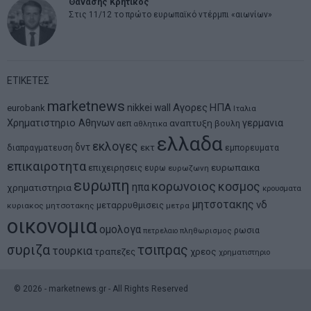
Θανάσης Κρητικός
Στις 11/12 το πρώτο ευρωπαϊκό ντέρμπι «αιωνίων»
ΕΤΙΚΕΤΕΣ
marketnews
Αγορες
ΗΠΑ
nikkei
wall
eurobank
Ιταλια
Χρηματιστηριο Αθηνων
αναπτυξη
γερμανια
αεπ
βουλη
αθλητικα
ελλαδα
εκλογες
δντ
εκτ
διαπραγματευση
εμπορευματα
επικαιροτητα
ευρωπαικα
επιχειρησεις
ευρω
ευρωζωνη
ευρωπη
κορωνοιος
κοσμος
ηπα
χρηματιστηρια
κρουσματα
μητσοτακης
νδ
μεταρρυθμισεις
κυριακος μητσοτακης
μετρα
οικονομια
ομολογα
ρωσια
πετρελαιο
πληθωρισμος
συριζα
τσιπρας
τουρκια
τραπεζες
χρεος
χρηματιστηριο
©
2026
- marketnews.gr - All Rights Reserved