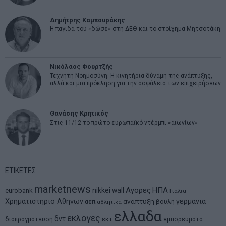
Δημήτρης Καμπουράκης
Η παγίδα του «δώσε» στη ΔΕΘ και το στοίχημα Μητσοτάκη
Νικόλαος Φουρτζής
Τεχνητή Νοημοσύνη: Η κινητήρια δύναμη της ανάπτυξης,
αλλά και μια πρόκληση για την ασφάλεια των επιχειρήσεων
Θανάσης Κρητικός
Στις 11/12 το πρώτο ευρωπαϊκό ντέρμπι «αιωνίων»
ΕΤΙΚΕΤΕΣ
marketnews
Αγορες
ΗΠΑ
nikkei
wall
eurobank
Ιταλια
Χρηματιστηριο Αθηνων
αναπτυξη
γερμανια
αεπ
βουλη
αθλητικα
ελλαδα
εκλογες
δντ
εκτ
διαπραγματευση
εμπορευματα