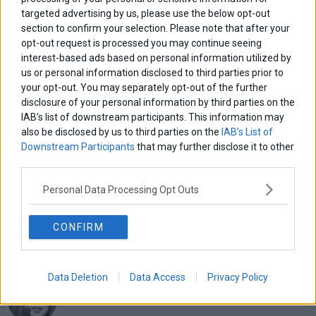
targeted advertising by us, please use the below opt-out
section to confirm your selection. Please note that after your
opt-out request is processed you may continue seeing
interest-based ads based on personal information utilized by
us or personal information disclosed to third parties prior to
your opt-out. You may separately opt-out of the further
disclosure of your personal information by third parties on the
IAB’s list of downstream participants. This information may
ΑΡΘΡΟΓΡΑΦΟΙ
also be disclosed by us to third parties on the
IAB’s List of
Downstream Participants
that may further disclose it to other
Ελευθερία Κούρταλη
Οι «τιμωροί» των ομολόγων επέστρεψαν
third parties.
Personal Data Processing Opt Outs
Εύη Φραγκάκη
«Αυτό είναι που μένει. Το συναίσθημα που αφήνουμε πίσω
CONFIRM
μας»
Data Deletion
Data Access
Privacy Policy
Σταματίνα Σταματάκου
Η βία κατά των ζώων δεν αντέχει βολικές ερμηνείες