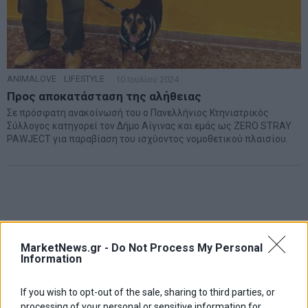
ANIMALOVE
·
LIFESTYLE
10 Ιουλίου 2024
Προς αποκατάσταση της αλήθειας
Σε πρόσφατη ανακοίνωσή του ο Πανελλήνιος Κτηνιατρικός
Σύλλογος κατηγορεί τον Δήμο Αίγινας και εμάς ως ZERO STRAY
PAWJECT για παραβίαση του ισχύοντος νομοθετικού πλαισίου.
MarketNews.gr -
Do Not Process My Personal
Information
If you wish to opt-out of the sale, sharing to third parties, or
processing of your personal or sensitive information for