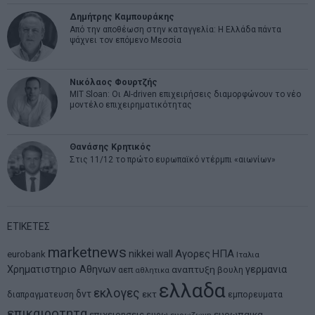
Δημήτρης Καμπουράκης
Από την αποθέωση στην καταγγελία: Η Ελλάδα πάντα
ψάχνει τον επόμενο Μεσσία
Νικόλαος Φουρτζής
MIT Sloan: Οι AI-driven επιχειρήσεις διαμορφώνουν το νέο
μοντέλο επιχειρηματικότητας
Θανάσης Κρητικός
Στις 11/12 το πρώτο ευρωπαϊκό ντέρμπι «αιωνίων»
ΕΤΙΚΕΤΕΣ
marketnews
Αγορες
ΗΠΑ
nikkei
wall
eurobank
Ιταλια
Χρηματιστηριο Αθηνων
αναπτυξη
γερμανια
αεπ
βουλη
αθλητικα
ελλαδα
εκλογες
δντ
εκτ
διαπραγματευση
εμπορευματα
επικαιροτητα
ευρωπαικα
επιχειρησεις