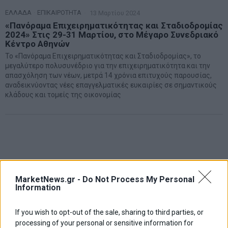
ΕΛΛΑΔΑ
·
ΕΠΙΚΑΙΡΟΤΗΤΑ
13 Μαρτίου 2024
«Πανόραμα Επιχειρηματικότητας και Σταδιοδρομίας
2024» Στις 29-31 Μαρτίου, στο Μέγαρο Συνεδριακό
Κέντρο Αθηνών
Το «Πανόραμα Επιχειρηματικότητας και Σταδιοδρομίας», το
μεγαλύτερο πολυσυνέδριο για την επιχειρηματικότητα και την
απασχόληση των νέων, μετρά 14 χρόνια επιτυχούς παρουσίας,
αναδεικνύοντας νέες επαγγελματικές ευκαιρίες σε σημαντικούς
κλάδους και τομείς της οικονομίας
MarketNews.gr -
Do Not Process My Personal
Information
If you wish to opt-out of the sale, sharing to third parties, or
processing of your personal or sensitive information for