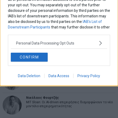
your opt-out. You may separately opt-out of the further
Οι «τιμωροί» των ομολόγων επέστρεψαν
disclosure of your personal information by third parties on the
IAB’s list of downstream participants. This information may
also be disclosed by us to third parties on the
IAB’s List of
Εύη Φραγκάκη
Downstream Participants
that may further disclose it to other
Η αληθινή παιδεία ξεκινά από την ψυχή…
third parties.
Personal Data Processing Opt Outs
Σταματίνα Σταματάκου
Η βία κατά των ζώων δεν αντέχει βολικές ερμηνείες
CONFIRM
Δημήτρης Καμπουράκης
Data Deletion
Data Access
Privacy Policy
Από την αποθέωση στην καταγγελία: Η Ελλάδα πάντα
ψάχνει τον επόμενο Μεσσία
Νικόλαος Φουρτζής
MIT Sloan: Οι AI-driven επιχειρήσεις διαμορφώνουν το νέο
μοντέλο επιχειρηματικότητας