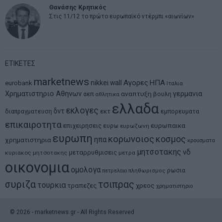
Θανάσης Κρητικός
Στις 11/12 το πρώτο ευρωπαϊκό ντέρμπι «αιωνίων»
ΕΤΙΚΕΤΕΣ
marketnews
Αγορες
ΗΠΑ
nikkei
wall
eurobank
Ιταλια
Χρηματιστηριο Αθηνων
αναπτυξη
γερμανια
αεπ
βουλη
αθλητικα
ελλαδα
εκλογες
δντ
εκτ
διαπραγματευση
εμπορευματα
επικαιροτητα
ευρωπαικα
επιχειρησεις
ευρω
ευρωζωνη
ευρωπη
κορωνοιος
κοσμος
ηπα
χρηματιστηρια
κρουσματα
μητσοτακης
νδ
μεταρρυθμισεις
κυριακος μητσοτακης
μετρα
οικονομια
ομολογα
ρωσια
πετρελαιο
πληθωρισμος
συριζα
τσιπρας
τουρκια
τραπεζες
χρεος
χρηματιστηριο
©
2026
- marketnews.gr - All Rights Reserved