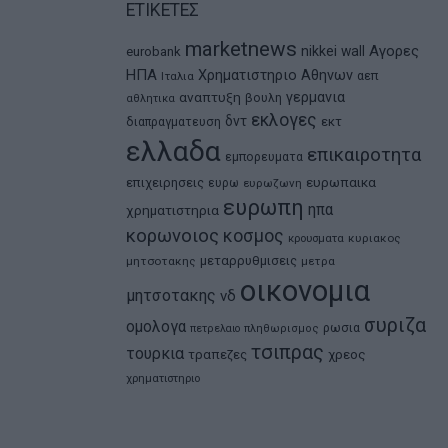
ΕΤΙΚΕΤΕΣ
marketnews
Αγορες
nikkei
wall
eurobank
ΗΠΑ
Χρηματιστηριο Αθηνων
αεπ
Ιταλια
αναπτυξη
γερμανια
βουλη
αθλητικα
εκλογες
δντ
εκτ
διαπραγματευση
ελλαδα
επικαιροτητα
εμπορευματα
ευρωπαικα
επιχειρησεις
ευρω
ευρωζωνη
ευρωπη
ηπα
χρηματιστηρια
κορωνοιος
κοσμος
κρουσματα
κυριακος
μεταρρυθμισεις
μητσοτακης
μετρα
οικονομια
μητσοτακης
νδ
συριζα
ομολογα
ρωσια
πετρελαιο
πληθωρισμος
τσιπρας
τουρκια
τραπεζες
χρεος
χρηματιστηριο