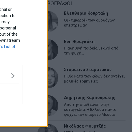
ΑΡΘΡΟΓΡΑΦΟΙ
onal or
Ελευθερία Κούρταλη
ection to
Οι «τιμωροί» των ομολόγων
ou may
επέστρεψαν
 personal
out of the
f downstream
Εύη Φραγκάκη
’s List of
Η αληθινή παιδεία ξεκινά από
την ψυχή…
Σταματίνα Σταματάκου
Η βία κατά των ζώων δεν αντέχει
βολικές ερμηνείες
Δημήτρης Καμπουράκης
Από την αποθέωση στην
καταγγελία: Η Ελλάδα πάντα
ψάχνει τον επόμενο Μεσσία
Νικόλαος Φουρτζής