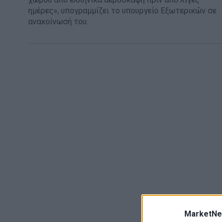
ημέρες», υπογραμμίζει το υπουργείο Εξωτερικών σε
ανακοίνωσή του.
MarketNe