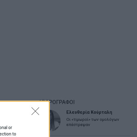
ΑΡΘΡΟΓΡΑΦΟΙ
Ελευθερία Κούρταλη
Οι «τιμωροί» των ομολόγων
επέστρεψαν
onal or
ection to