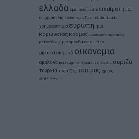
ελλαδα
επικαιροτητα
εμπορευματα
ευρωπαικα
επιχειρησεις
ευρω
ευρωζωνη
ευρωπη
ηπα
χρηματιστηρια
κορωνοιος
κοσμος
κρουσματα
κυριακος
μεταρρυθμισεις
μητσοτακης
μετρα
οικονομια
μητσοτακης
νδ
συριζα
ομολογα
ρωσια
πετρελαιο
πληθωρισμος
τσιπρας
τουρκια
τραπεζες
χρεος
χρηματιστηριο