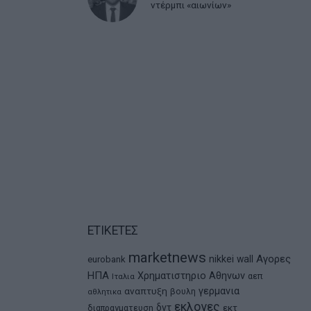
ντέρμπι «αιωνίων»
ΕΤΙΚΕΤΕΣ
marketnews
Αγορες
nikkei
wall
eurobank
ΗΠΑ
Χρηματιστηριο Αθηνων
αεπ
Ιταλια
αναπτυξη
γερμανια
βουλη
αθλητικα
εκλογες
δντ
εκτ
διαπραγματευση