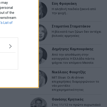
ou may
Εύη Φραγκάκη
 personal
Η αληθινή παιδεία ξεκινά από
out of the
την ψυχή…
f downstream
’s List of
Σταματίνα Σταματάκου
Η βία κατά των ζώων δεν αντέχει
βολικές ερμηνείες
Δημήτρης Καμπουράκης
Από την αποθέωση στην
καταγγελία: Η Ελλάδα πάντα
ψάχνει τον επόμενο Μεσσία
Νικόλαος Φουρτζής
MIT Sloan: Οι AI-driven
επιχειρήσεις διαμορφώνουν το
νέο μοντέλο
επιχειρηματικότητας
Θανάσης Κρητικός
Στις 11/12 το πρώτο ευρωπαϊκό