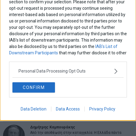
section to confirm your selection. Please note that after your
opt-out request is processed you may continue seeing
interest-based ads based on personal information utilized by
us or personal information disclosed to third parties prior to
your opt-out. You may separately opt-out of the further
ΑΡΘΡΟΓΡΑΦΟΙ
disclosure of your personal information by third parties on the
IAB’s list of downstream participants. This information may
Ελευθερία Κούρταλη
also be disclosed by us to third parties on the
IAB’s List of
Οι «τιμωροί» των ομολόγων επέστρεψαν
Downstream Participants
that may further disclose it to other
third parties.
Εύη Φραγκάκη
Personal Data Processing Opt Outs
Η αληθινή παιδεία ξεκινά από την ψυχή…
CONFIRM
Σταματίνα Σταματάκου
Η βία κατά των ζώων δεν αντέχει βολικές ερμηνείες
Data Deletion
Data Access
Privacy Policy
Δημήτρης Καμπουράκης
Από την αποθέωση στην καταγγελία: Η Ελλάδα πάντα