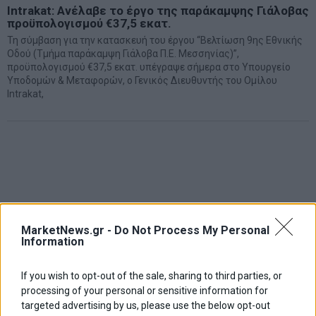
Intrakat: Ανέλαβε το έργο της παράκαμψης Γιάλοβας
προϋπολογισμού €37,5 εκατ.
Τη σύμβαση για την κατασκευή του έργου “Βελτίωση 9ης Εθνικής
Οδού (Τμήμα παράκαμψη Γιάλοβα Π.Ε. Μεσσηνίας)”,
προϋπολογισμού €37,5 εκατ. υπέγραψε σήμερα στο Υπουργείο
Υποδομών & Μεταφορών, ο Γενικός Διευθυντής του Ομίλου
Intrakat,
MarketNews.gr -
Do Not Process My Personal
Information
If you wish to opt-out of the sale, sharing to third parties, or
processing of your personal or sensitive information for
targeted advertising by us, please use the below opt-out