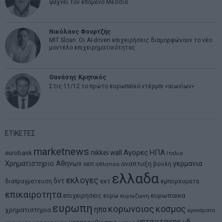
ψάχνει τον επόμενο Μεσσία
Νικόλαος Φουρτζής
MIT Sloan: Οι AI-driven επιχειρήσεις διαμορφώνουν το νέο
μοντέλο επιχειρηματικότητας
Θανάσης Κρητικός
Στις 11/12 το πρώτο ευρωπαϊκό ντέρμπι «αιωνίων»
ΕΤΙΚΕΤΕΣ
marketnews
Αγορες
ΗΠΑ
nikkei
wall
eurobank
Ιταλια
Χρηματιστηριο Αθηνων
αναπτυξη
γερμανια
αεπ
βουλη
αθλητικα
ελλαδα
εκλογες
δντ
εκτ
διαπραγματευση
εμπορευματα
επικαιροτητα
ευρωπαικα
επιχειρησεις
ευρω
ευρωζωνη
ευρωπη
κορωνοιος
κοσμος
ηπα
χρηματιστηρια
κρουσματα
μητσοτακης