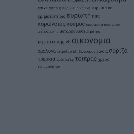
εμπορευματα
ευρωπαικα
επιχειρησεις
ευρω
ευρωζωνη
ευρωπη
ηπα
χρηματιστηρια
κορωνοιος
κοσμος
κρουσματα
κυριακος
μεταρρυθμισεις
μητσοτακης
μετρα
οικονομια
μητσοτακης
νδ
συριζα
ομολογα
ρωσια
πετρελαιο
πληθωρισμος
τσιπρας
τουρκια
τραπεζες
χρεος
χρηματιστηριο