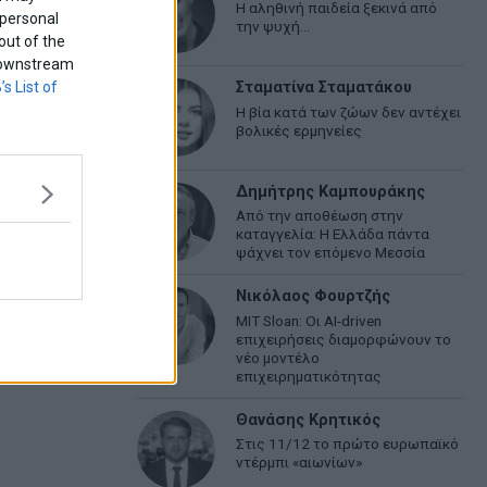
Η αληθινή παιδεία ξεκινά από
 personal
την ψυχή…
out of the
f downstream
’s List of
Σταματίνα Σταματάκου
Η βία κατά των ζώων δεν αντέχει
βολικές ερμηνείες
Δημήτρης Καμπουράκης
Από την αποθέωση στην
καταγγελία: Η Ελλάδα πάντα
ψάχνει τον επόμενο Μεσσία
Νικόλαος Φουρτζής
MIT Sloan: Οι AI-driven
επιχειρήσεις διαμορφώνουν το
νέο μοντέλο
επιχειρηματικότητας
Θανάσης Κρητικός
Στις 11/12 το πρώτο ευρωπαϊκό
ντέρμπι «αιωνίων»