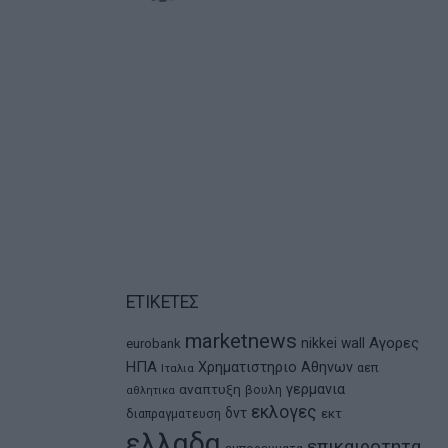
ΕΤΙΚΕΤΕΣ
marketnews
Αγορες
nikkei
wall
eurobank
ΗΠΑ
Χρηματιστηριο Αθηνων
αεπ
Ιταλια
αναπτυξη
γερμανια
βουλη
αθλητικα
εκλογες
δντ
εκτ
διαπραγματευση
ελλαδα
επικαιροτητα