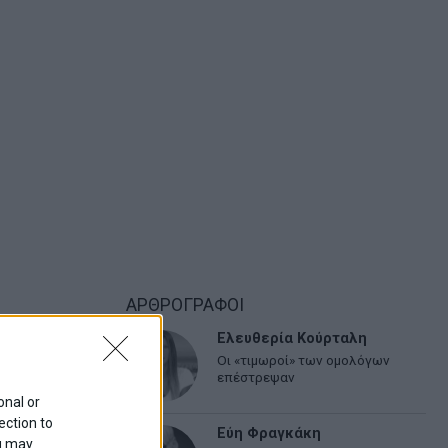
ΑΡΘΡΟΓΡΑΦΟΙ
Ελευθερία Κούρταλη
Οι «τιμωροί» των ομολόγων
επέστρεψαν
onal or
ection to
Εύη Φραγκάκη
ou may