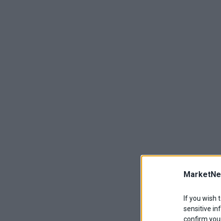
MarketNe
If you wish 
sensitive in
confirm your