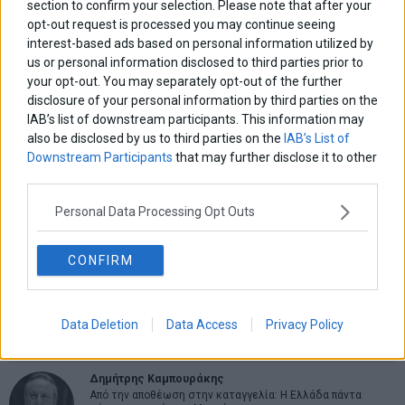
section to confirm your selection. Please note that after your
opt-out request is processed you may continue seeing
interest-based ads based on personal information utilized by
us or personal information disclosed to third parties prior to
your opt-out. You may separately opt-out of the further
ΑΡΘΡΟΓΡΑΦΟΙ
disclosure of your personal information by third parties on the
IAB’s list of downstream participants. This information may
Ελευθερία Κούρταλη
also be disclosed by us to third parties on the
IAB’s List of
Οι «τιμωροί» των ομολόγων επέστρεψαν
Downstream Participants
that may further disclose it to other
third parties.
Εύη Φραγκάκη
Personal Data Processing Opt Outs
Η αληθινή παιδεία ξεκινά από την ψυχή…
CONFIRM
Σταματίνα Σταματάκου
Η βία κατά των ζώων δεν αντέχει βολικές ερμηνείες
Data Deletion
Data Access
Privacy Policy
Δημήτρης Καμπουράκης
Από την αποθέωση στην καταγγελία: Η Ελλάδα πάντα