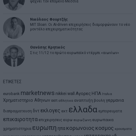
ψάχνει τον επόμενο Μεσσία
Νικόλαος Φουρτζής
MIT Sloan: Οι AI-driven επιχειρήσεις διαμορφώνουν το νέο
μοντέλο επιχειρηματικότητας
Θανάσης Κρητικός
Στις 11/12 το πρώτο ευρωπαϊκό ντέρμπι «αιωνίων»
ΕΤΙΚΕΤΕΣ
marketnews
Αγορες
ΗΠΑ
nikkei
wall
eurobank
Ιταλια
Χρηματιστηριο Αθηνων
αναπτυξη
γερμανια
αεπ
βουλη
αθλητικα
ελλαδα
εκλογες
δντ
εκτ
διαπραγματευση
εμπορευματα
επικαιροτητα
ευρωπαικα
επιχειρησεις
ευρω
ευρωζωνη
ευρωπη
κορωνοιος
κοσμος
ηπα
χρηματιστηρια
κρουσματα
μητσοτακης