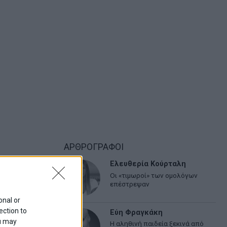
ΑΡΘΡΟΓΡΑΦΟΙ
Ελευθερία Κούρταλη
Οι «τιμωροί» των ομολόγων
επέστρεψαν
onal or
ection to
Εύη Φραγκάκη
ou may
Η αληθινή παιδεία ξεκινά από