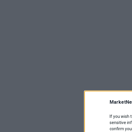
MarketNe
If you wish 
sensitive in
confirm your