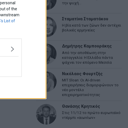
 personal
την ψυχή…
out of the
f downstream
Σταματίνα Σταματάκου
’s List of
Η βία κατά των ζώων δεν αντέχει
βολικές ερμηνείες
Δημήτρης Καμπουράκης
Από την αποθέωση στην
καταγγελία: Η Ελλάδα πάντα
ψάχνει τον επόμενο Μεσσία
Νικόλαος Φουρτζής
MIT Sloan: Οι AI-driven
επιχειρήσεις διαμορφώνουν το
νέο μοντέλο
επιχειρηματικότητας
Θανάσης Κρητικός
Στις 11/12 το πρώτο ευρωπαϊκό
ντέρμπι «αιωνίων»