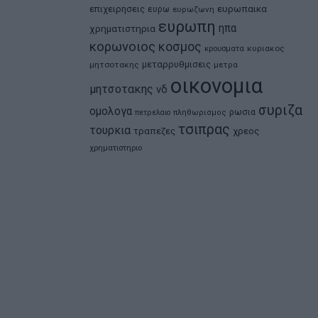
ευρωπαικα
επιχειρησεις
ευρω
ευρωζωνη
ευρωπη
ηπα
χρηματιστηρια
κορωνοιος
κοσμος
κρουσματα
κυριακος
μεταρρυθμισεις
μητσοτακης
μετρα
οικονομια
μητσοτακης
νδ
συριζα
ομολογα
ρωσια
πετρελαιο
πληθωρισμος
τσιπρας
τουρκια
τραπεζες
χρεος
χρηματιστηριο