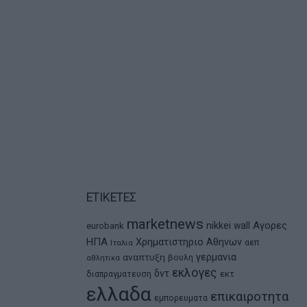
ΕΤΙΚΕΤΕΣ
marketnews
Αγορες
nikkei
wall
eurobank
ΗΠΑ
Χρηματιστηριο Αθηνων
αεπ
Ιταλια
αναπτυξη
γερμανια
βουλη
αθλητικα
εκλογες
δντ
εκτ
διαπραγματευση
ελλαδα
επικαιροτητα
εμπορευματα