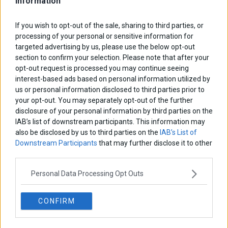
Information
ΑΡΘΡΟΓΡΑΦΟΙ
If you wish to opt-out of the sale, sharing to third parties, or
Ελευθερία Κούρταλη
processing of your personal or sensitive information for
Οι «τιμωροί» των ομολόγων επέστρεψαν
targeted advertising by us, please use the below opt-out
section to confirm your selection. Please note that after your
opt-out request is processed you may continue seeing
interest-based ads based on personal information utilized by
Εύη Φραγκάκη
us or personal information disclosed to third parties prior to
Η αληθινή παιδεία ξεκινά από την ψυχή…
your opt-out. You may separately opt-out of the further
disclosure of your personal information by third parties on the
IAB’s list of downstream participants. This information may
Σταματίνα Σταματάκου
also be disclosed by us to third parties on the
IAB’s List of
Η βία κατά των ζώων δεν αντέχει βολικές ερμηνείες
Downstream Participants
that may further disclose it to other
third parties.
Personal Data Processing Opt Outs
Δημήτρης Καμπουράκης
Από την αποθέωση στην καταγγελία: Η Ελλάδα πάντα
ψάχνει τον επόμενο Μεσσία
CONFIRM
Νικόλαος Φουρτζής