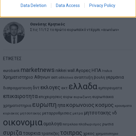
MIT Sloan: Οι AI-driven επιχειρήσεις διαμορφώνουν το νέο
Data Deletion
Data Access
Privacy Policy
μοντέλο επιχειρηματικότητας
Θανάσης Κρητικός
Στις 11/12 το πρώτο ευρωπαϊκό ντέρμπι «αιωνίων»
ΕΤΙΚΕΤΕΣ
marketnews
Αγορες
ΗΠΑ
nikkei
wall
eurobank
Ιταλια
Χρηματιστηριο Αθηνων
αναπτυξη
γερμανια
αεπ
βουλη
αθλητικα
ελλαδα
εκλογες
δντ
εκτ
διαπραγματευση
εμπορευματα
επικαιροτητα
ευρωπαικα
επιχειρησεις
ευρω
ευρωζωνη
ευρωπη
κορωνοιος
κοσμος
ηπα
χρηματιστηρια
κρουσματα
μητσοτακης
νδ
μεταρρυθμισεις
κυριακος μητσοτακης
μετρα
οικονομια
ομολογα
ρωσια
πετρελαιο
πληθωρισμος
συριζα
τσιπρας
τουρκια
τραπεζες
χρεος
χρηματιστηριο