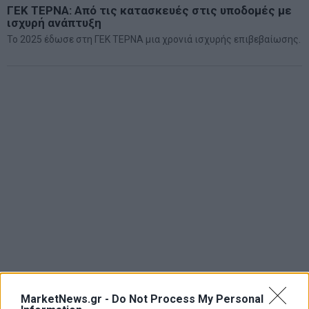
ΓΕΚ ΤΕΡΝΑ: Από τις κατασκευές στις υποδομές με
ισχυρή ανάπτυξη
Το 2025 έδωσε στη ΓΕΚ ΤΕΡΝΑ μια χρονιά ισχυρής επιβεβαίωσης.
MarketNews.gr -
Do Not Process My Personal