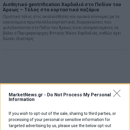
Αισθητικό gentrification Χαρδαλιά στο Πεδίον του
Άρεως – Τέλος στα εορταστικά παζάρια
Οριστικό τέλος στις ακαλαίσθητες και οριακά σύννομες με τα
υγειονομικά πρωτόκολλα εορταστικές διοργανώσεις που
φιλοξενούνται στο Πεδίο του Άρεως είναι αποφασισμένος να
βάλει ο Περιφερειάρχης Αττικής Νίκος Χαρδαλιάς, καθώς έχει
δώσει ιδιαίτερη
MarketNews.gr -
Do Not Process My Personal
Information
If you wish to opt-out of the sale, sharing to third parties, or
processing of your personal or sensitive information for
targeted advertising by us, please use the below opt-out