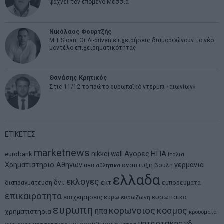
ψάχνει τον επόμενο Μεσσία
Νικόλαος Φουρτζής
MIT Sloan: Οι AI-driven επιχειρήσεις διαμορφώνουν το νέο
μοντέλο επιχειρηματικότητας
Θανάσης Κρητικός
Στις 11/12 το πρώτο ευρωπαϊκό ντέρμπι «αιωνίων»
ΕΤΙΚΕΤΕΣ
marketnews
Αγορες
ΗΠΑ
nikkei
wall
eurobank
Ιταλια
Χρηματιστηριο Αθηνων
αναπτυξη
γερμανια
αεπ
βουλη
αθλητικα
ελλαδα
εκλογες
δντ
εκτ
διαπραγματευση
εμπορευματα
επικαιροτητα
ευρωπαικα
επιχειρησεις
ευρω
ευρωζωνη
ευρωπη
κορωνοιος
κοσμος
ηπα
χρηματιστηρια
κρουσματα
μητσοτακης