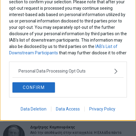
section to confirm your selection. Please note that after your
opt-out request is processed you may continue seeing
interest-based ads based on personal information utilized by
us or personal information disclosed to third parties prior to
your opt-out. You may separately opt-out of the further
ΑΡΘΡΟΓΡΑΦΟΙ
disclosure of your personal information by third parties on the
IAB’s list of downstream participants. This information may
Ελευθερία Κούρταλη
also be disclosed by us to third parties on the
IAB’s List of
Οι «τιμωροί» των ομολόγων επέστρεψαν
Downstream Participants
that may further disclose it to other
third parties.
Εύη Φραγκάκη
Personal Data Processing Opt Outs
Η αληθινή παιδεία ξεκινά από την ψυχή…
CONFIRM
Σταματίνα Σταματάκου
Η βία κατά των ζώων δεν αντέχει βολικές ερμηνείες
Data Deletion
Data Access
Privacy Policy
Δημήτρης Καμπουράκης
Από την αποθέωση στην καταγγελία: Η Ελλάδα πάντα