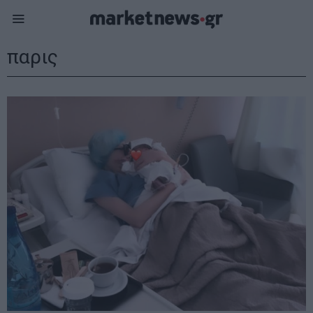
παρις