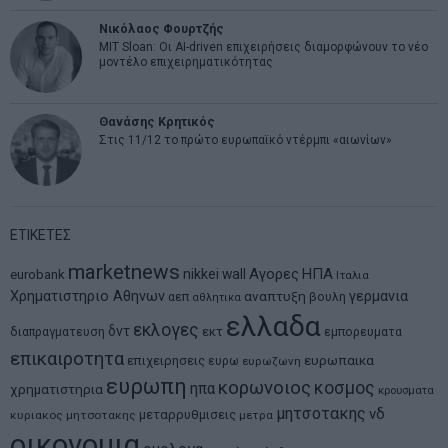
Νικόλαος Φουρτζής
MIT Sloan: Οι AI-driven επιχειρήσεις διαμορφώνουν το νέο
μοντέλο επιχειρηματικότητας
Θανάσης Κρητικός
Στις 11/12 το πρώτο ευρωπαϊκό ντέρμπι «αιωνίων»
ΕΤΙΚΕΤΕΣ
marketnews
Αγορες
ΗΠΑ
nikkei
wall
eurobank
Ιταλια
Χρηματιστηριο Αθηνων
αναπτυξη
γερμανια
αεπ
βουλη
αθλητικα
ελλαδα
εκλογες
δντ
εκτ
διαπραγματευση
εμπορευματα
επικαιροτητα
ευρωπαικα
επιχειρησεις
ευρω
ευρωζωνη
ευρωπη
κορωνοιος
κοσμος
ηπα
χρηματιστηρια
κρουσματα
μητσοτακης
νδ
μεταρρυθμισεις
κυριακος μητσοτακης
μετρα
οικονομια