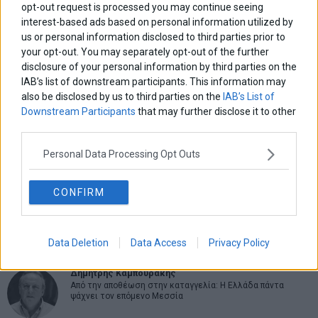
opt-out request is processed you may continue seeing
interest-based ads based on personal information utilized by
us or personal information disclosed to third parties prior to
your opt-out. You may separately opt-out of the further
ΑΡΘΡΟΓΡΑΦΟΙ
disclosure of your personal information by third parties on the
Ελευθερία Κούρταλη
IAB’s list of downstream participants. This information may
Οι «τιμωροί» των ομολόγων επέστρεψαν
also be disclosed by us to third parties on the
IAB’s List of
Downstream Participants
that may further disclose it to other
third parties.
Εύη Φραγκάκη
Personal Data Processing Opt Outs
Η αληθινή παιδεία ξεκινά από την ψυχή…
CONFIRM
Σταματίνα Σταματάκου
Η βία κατά των ζώων δεν αντέχει βολικές ερμηνείες
Data Deletion
Data Access
Privacy Policy
Δημήτρης Καμπουράκης
Από την αποθέωση στην καταγγελία: Η Ελλάδα πάντα
ψάχνει τον επόμενο Μεσσία