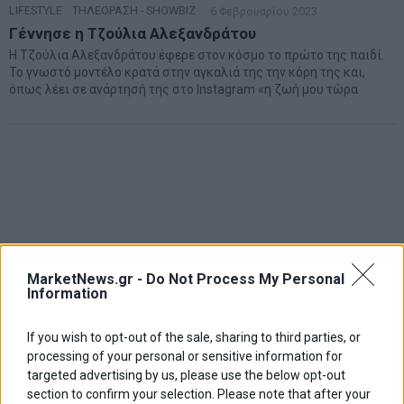
LIFESTYLE
·
ΤΗΛΕΟΡΑΣΗ - SHOWBIZ
6 Φεβρουαρίου 2023
Γέννησε η Τζούλια Αλεξανδράτου
Η Τζούλια Αλεξανδράτου έφερε στον κόσμο το πρώτο της παιδί.
Το γνωστό μοντέλο κρατά στην αγκαλιά της την κόρη της και,
όπως λέει σε ανάρτησή της στο Instagram «η ζωή μου τώρα
MarketNews.gr -
Do Not Process My Personal
Information
If you wish to opt-out of the sale, sharing to third parties, or
processing of your personal or sensitive information for
targeted advertising by us, please use the below opt-out
section to confirm your selection. Please note that after your