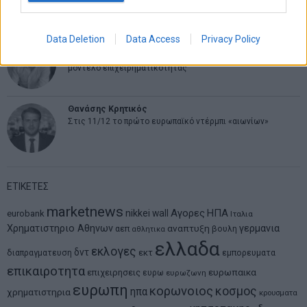
ψάχνει τον επόμενο Μεσσία
Data Deletion
Data Access
Privacy Policy
Νικόλαος Φουρτζής
MIT Sloan: Οι AI-driven επιχειρήσεις διαμορφώνουν το νέο
μοντέλο επιχειρηματικότητας
Θανάσης Κρητικός
Στις 11/12 το πρώτο ευρωπαϊκό ντέρμπι «αιωνίων»
ΕΤΙΚΕΤΕΣ
marketnews
Αγορες
ΗΠΑ
nikkei
wall
eurobank
Ιταλια
Χρηματιστηριο Αθηνων
αναπτυξη
γερμανια
αεπ
βουλη
αθλητικα
ελλαδα
εκλογες
δντ
εκτ
διαπραγματευση
εμπορευματα
επικαιροτητα
ευρωπαικα
επιχειρησεις
ευρω
ευρωζωνη
ευρωπη
κορωνοιος
κοσμος
ηπα
χρηματιστηρια
κρουσματα