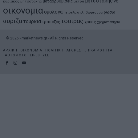
μητσοτακης
νδ
μεταρρυθμισεις
κυριακος μητσοτακης
μετρα
οικονομια
ομολογα
ρωσια
πετρελαιο
πληθωρισμος
συριζα
τσιπρας
τουρκια
τραπεζες
χρεος
χρηματιστηριο
©
2026
- marketnews.gr - All Rights Reserved
ΑΡΧΙΚΗ
ΟΙΚΟΝΟΜΙΑ
ΠΟΛΙΤΙΚΗ
ΑΓΟΡΕΣ
ΕΠΙΚΑΙΡΟΤΗΤΑ
AUTOMOTO
LIFESTYLE