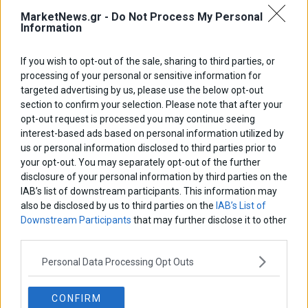
MarketNews.gr -
Do Not Process My Personal
Information
If you wish to opt-out of the sale, sharing to third parties, or
processing of your personal or sensitive information for
ΑΡΘΡΟΓΡΑΦΟΙ
targeted advertising by us, please use the below opt-out
Ελευθερία Κούρταλη
section to confirm your selection. Please note that after your
Οι «τιμωροί» των ομολόγων επέστρεψαν
opt-out request is processed you may continue seeing
interest-based ads based on personal information utilized by
us or personal information disclosed to third parties prior to
your opt-out. You may separately opt-out of the further
Εύη Φραγκάκη
Η αληθινή παιδεία ξεκινά από την ψυχή…
disclosure of your personal information by third parties on the
IAB’s list of downstream participants. This information may
also be disclosed by us to third parties on the
IAB’s List of
Downstream Participants
that may further disclose it to other
Σταματίνα Σταματάκου
third parties.
Η βία κατά των ζώων δεν αντέχει βολικές ερμηνείες
Personal Data Processing Opt Outs
Δημήτρης Καμπουράκης
CONFIRM
Από την αποθέωση στην καταγγελία: Η Ελλάδα πάντα