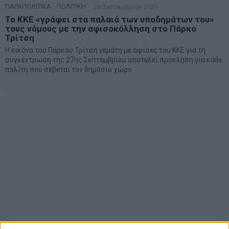
ΠΑΡΑΠΟΛΙΤΙΚΑ
·
ΠΟΛΙΤΙΚΗ
26 Σεπτεμβρίου 2025
Το ΚΚΕ «γράφει στα παλαιά των υποδημάτων του»
τους νόμους με την αφισοκόλληση στο Πάρκο
Τρίτση
Η εικόνα του Πάρκου Τρίτση γεμάτη με αφίσες του ΚΚΕ για τη
συγκέντρωση της 27ης Σεπτεμβρίου αποτελεί πρόκληση για κάθε
πολίτη που σέβεται τον δημόσιο χώρο.