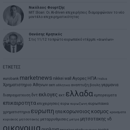
Νικόλαος Φουρτζής
MIT Sloan: Οι AI-driven επιχειρήσεις διαμορφώνουν το νέο
μοντέλο επιχειρηματικότητας
Θανάσης Κρητικός
Στις 11/12 το πρώτο ευρωπαϊκό ντέρμπι «αιωνίων»
ΕΤΙΚΕΤΕΣ
marketnews
Αγορες
ΗΠΑ
nikkei
wall
eurobank
Ιταλια
Χρηματιστηριο Αθηνων
αναπτυξη
γερμανια
αεπ
βουλη
αθλητικα
ελλαδα
εκλογες
δντ
εκτ
διαπραγματευση
εμπορευματα
επικαιροτητα
ευρωπαικα
επιχειρησεις
ευρω
ευρωζωνη
ευρωπη
κορωνοιος
κοσμος
ηπα
χρηματιστηρια
κρουσματα
μητσοτακης
νδ
μεταρρυθμισεις
κυριακος μητσοτακης
μετρα
οικονομια
ομολογα
ρωσια
πετρελαιο
πληθωρισμος