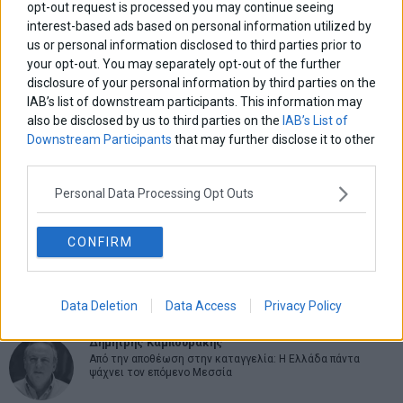
opt-out request is processed you may continue seeing
interest-based ads based on personal information utilized by
us or personal information disclosed to third parties prior to
your opt-out. You may separately opt-out of the further
ΑΡΘΡΟΓΡΑΦΟΙ
disclosure of your personal information by third parties on the
Ελευθερία Κούρταλη
IAB’s list of downstream participants. This information may
Οι «τιμωροί» των ομολόγων επέστρεψαν
also be disclosed by us to third parties on the
IAB’s List of
Downstream Participants
that may further disclose it to other
third parties.
Εύη Φραγκάκη
Η αληθινή παιδεία ξεκινά από την ψυχή…
Personal Data Processing Opt Outs
CONFIRM
Σταματίνα Σταματάκου
Η βία κατά των ζώων δεν αντέχει βολικές ερμηνείες
Data Deletion
Data Access
Privacy Policy
Δημήτρης Καμπουράκης
Από την αποθέωση στην καταγγελία: Η Ελλάδα πάντα
ψάχνει τον επόμενο Μεσσία