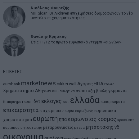
Νικόλαος Φουρτζής
MIT Sloan: Οι AI-driven επιχειρήσεις διαμορφώνουν το νέο
μοντέλο επιχειρηματικότητας
Θανάσης Κρητικός
Στις 11/12 το πρώτο ευρωπαϊκό ντέρμπι «αιωνίων»
ΕΤΙΚΕΤΕΣ
marketnews
Αγορες
ΗΠΑ
nikkei
wall
eurobank
Ιταλια
Χρηματιστηριο Αθηνων
αναπτυξη
γερμανια
αεπ
βουλη
αθλητικα
ελλαδα
εκλογες
δντ
εκτ
διαπραγματευση
εμπορευματα
επικαιροτητα
ευρωπαικα
επιχειρησεις
ευρω
ευρωζωνη
ευρωπη
κορωνοιος
κοσμος
ηπα
χρηματιστηρια
κρουσματα
μητσοτακης
νδ
μεταρρυθμισεις
κυριακος μητσοτακης
μετρα
οικονομια
ομολογα
ρωσια
πετρελαιο
πληθωρισμος