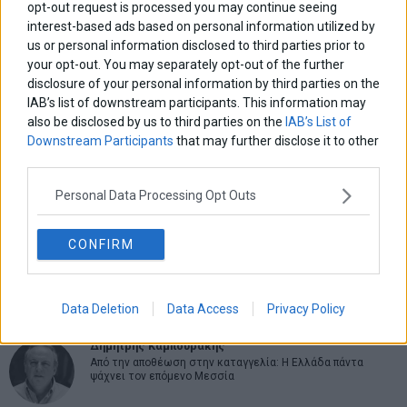
opt-out request is processed you may continue seeing
interest-based ads based on personal information utilized by
us or personal information disclosed to third parties prior to
your opt-out. You may separately opt-out of the further
ΑΡΘΡΟΓΡΑΦΟΙ
disclosure of your personal information by third parties on the
Ελευθερία Κούρταλη
IAB’s list of downstream participants. This information may
Οι «τιμωροί» των ομολόγων επέστρεψαν
also be disclosed by us to third parties on the
IAB’s List of
Downstream Participants
that may further disclose it to other
third parties.
Εύη Φραγκάκη
Η αληθινή παιδεία ξεκινά από την ψυχή…
Personal Data Processing Opt Outs
CONFIRM
Σταματίνα Σταματάκου
Η βία κατά των ζώων δεν αντέχει βολικές ερμηνείες
Data Deletion
Data Access
Privacy Policy
Δημήτρης Καμπουράκης
Από την αποθέωση στην καταγγελία: Η Ελλάδα πάντα
ψάχνει τον επόμενο Μεσσία