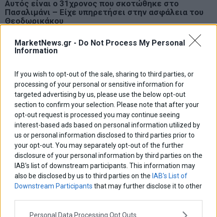
Αυτός είναι ο 31χρονος που σκοτώθηκε στο
Πασαλιμάνι – Είχε υπηρετήσει στην ασφάλεια του
Θεοδωρικάκου
Ένας 31χρονος αστυνομικός, ο οποίος ήθελε να συμπληρώσει το
μεροκάματο του δουλεύοντας σε φορτηγό, είναι ο νεκρός από την
MarketNews.gr -
Do Not Process My Personal
Information
κατάρρευση κτηρίου στο Πασαλιμάνι το πρωί της Τρίτης.
If you wish to opt-out of the sale, sharing to third parties, or
processing of your personal or sensitive information for
targeted advertising by us, please use the below opt-out
section to confirm your selection. Please note that after your
opt-out request is processed you may continue seeing
interest-based ads based on personal information utilized by
us or personal information disclosed to third parties prior to
your opt-out. You may separately opt-out of the further
disclosure of your personal information by third parties on the
IAB’s list of downstream participants. This information may
also be disclosed by us to third parties on the
IAB’s List of
Downstream Participants
that may further disclose it to other
third parties.
Personal Data Processing Opt Outs