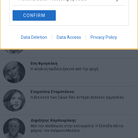
CONFIRM
ΑΡΘΡΟΓΡΑΦΟΙ
Ελευθερία Κούρταλη
Data Deletion
Data Access
Privacy Policy
Οι «τιμωροί» των ομολόγων επέστρεψαν
Εύη Φραγκάκη
Η αληθινή παιδεία ξεκινά από την ψυχή…
Σταματίνα Σταματάκου
Η βία κατά των ζώων δεν αντέχει βολικές ερμηνείες
Δημήτρης Καμπουράκης
Από την αποθέωση στην καταγγελία: Η Ελλάδα πάντα
ψάχνει τον επόμενο Μεσσία