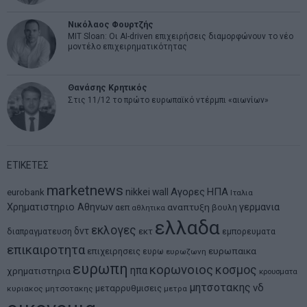
Νικόλαος Φουρτζής
MIT Sloan: Οι AI-driven επιχειρήσεις διαμορφώνουν το νέο
μοντέλο επιχειρηματικότητας
Θανάσης Κρητικός
Στις 11/12 το πρώτο ευρωπαϊκό ντέρμπι «αιωνίων»
ΕΤΙΚΕΤΕΣ
marketnews
Αγορες
ΗΠΑ
nikkei
wall
eurobank
Ιταλια
Χρηματιστηριο Αθηνων
αναπτυξη
γερμανια
αεπ
βουλη
αθλητικα
ελλαδα
εκλογες
δντ
εκτ
διαπραγματευση
εμπορευματα
επικαιροτητα
ευρωπαικα
επιχειρησεις
ευρω
ευρωζωνη
ευρωπη
κορωνοιος
κοσμος
ηπα
χρηματιστηρια
κρουσματα
μητσοτακης
νδ
μεταρρυθμισεις
κυριακος μητσοτακης
μετρα