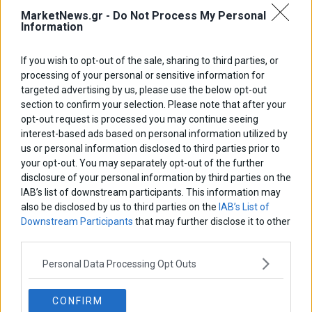
MarketNews.gr -
Do Not Process My Personal
Information
If you wish to opt-out of the sale, sharing to third parties, or
processing of your personal or sensitive information for
ΑΡΘΡΟΓΡΑΦΟΙ
targeted advertising by us, please use the below opt-out
Ελευθερία Κούρταλη
section to confirm your selection. Please note that after your
Οι «τιμωροί» των ομολόγων επέστρεψαν
opt-out request is processed you may continue seeing
interest-based ads based on personal information utilized by
us or personal information disclosed to third parties prior to
Εύη Φραγκάκη
your opt-out. You may separately opt-out of the further
Η αληθινή παιδεία ξεκινά από την ψυχή…
disclosure of your personal information by third parties on the
IAB’s list of downstream participants. This information may
also be disclosed by us to third parties on the
IAB’s List of
Downstream Participants
that may further disclose it to other
Σταματίνα Σταματάκου
third parties.
Η βία κατά των ζώων δεν αντέχει βολικές ερμηνείες
Personal Data Processing Opt Outs
Δημήτρης Καμπουράκης
CONFIRM
Από την αποθέωση στην καταγγελία: Η Ελλάδα πάντα