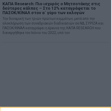
ΚΑΠΑ Research: Πιο ισχυρός ο Μητσοτάκης στις
δεύτερες κάλπες – Στο 12% καταγράφεται το
ΠΑΣΟΚ/ΚΙΝΑΛ στον α΄ γύρο των εκλογών
Την δυναμική των τριών πρώτων κομμάτων, μετά από την
ολοκλήρωση των συνεδριακών διαδικασιών σε ΝΔ, ΣΥΡΙΖΑ και
ΠΑΣΟΚ/ΚΙΝΑΛ καταγράφει η έρευνα της ΚΑΠΑ RESEARCH που
διενεργήθηκε τον Ιούνιο του 2022, υπό τον