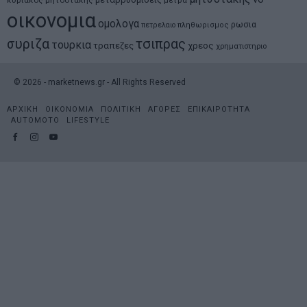
κυριακος μητσοτακης
μετρα
οικονομια
ομολογα
ρωσια
πετρελαιο
πληθωρισμος
συριζα
τσιπρας
τουρκια
τραπεζες
χρεος
χρηματιστηριο
©
2026
- marketnews.gr - All Rights Reserved
ΑΡΧΙΚΗ
ΟΙΚΟΝΟΜΙΑ
ΠΟΛΙΤΙΚΗ
ΑΓΟΡΕΣ
ΕΠΙΚΑΙΡΟΤΗΤΑ
AUTOMOTO
LIFESTYLE