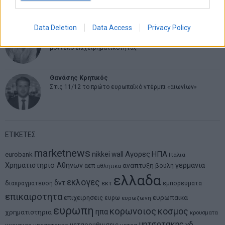
ψάχνει τον επόμενο Μεσσία
Data Deletion
Data Access
Privacy Policy
Νικόλαος Φουρτζής
MIT Sloan: Οι AI-driven επιχειρήσεις διαμορφώνουν το νέο
μοντέλο επιχειρηματικότητας
Θανάσης Κρητικός
Στις 11/12 το πρώτο ευρωπαϊκό ντέρμπι «αιωνίων»
ΕΤΙΚΕΤΕΣ
marketnews
Αγορες
ΗΠΑ
nikkei
wall
eurobank
Ιταλια
Χρηματιστηριο Αθηνων
αναπτυξη
γερμανια
αεπ
βουλη
αθλητικα
ελλαδα
εκλογες
δντ
εκτ
διαπραγματευση
εμπορευματα
επικαιροτητα
ευρωπαικα
επιχειρησεις
ευρω
ευρωζωνη
ευρωπη
κορωνοιος
κοσμος
ηπα
χρηματιστηρια
κρουσματα
μητσοτακης
νδ
μεταρρυθμισεις