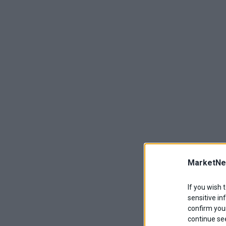
MarketNe
If you wish 
sensitive in
confirm your
continue se