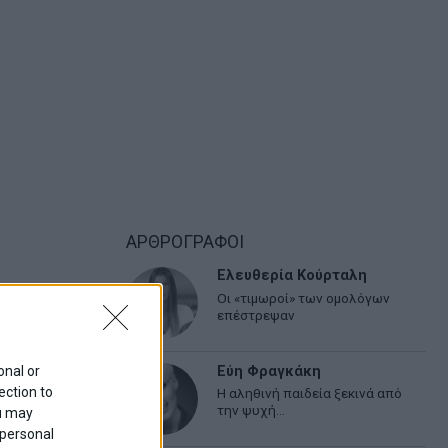
ΑΡΘΡΟΓΡΑΦΟΙ
Ελευθερία Κούρταλη
Οι «τιμωροί» των ομολόγων
επέστρεψαν
onal or
Εύη Φραγκάκη
ection to
Η αληθινή παιδεία ξεκινά από
την ψυχή…
ou may
 personal