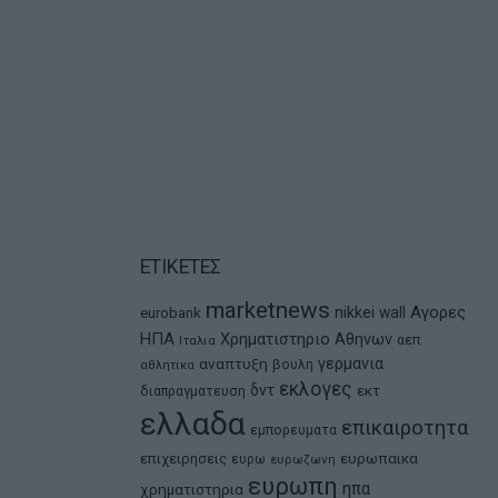
ΕΤΙΚΕΤΕΣ
marketnews
Αγορες
nikkei
wall
eurobank
ΗΠΑ
Χρηματιστηριο Αθηνων
αεπ
Ιταλια
αναπτυξη
γερμανια
βουλη
αθλητικα
εκλογες
δντ
εκτ
διαπραγματευση
ελλαδα
επικαιροτητα
εμπορευματα
ευρωπαικα
επιχειρησεις
ευρω
ευρωζωνη
ευρωπη
ηπα
χρηματιστηρια