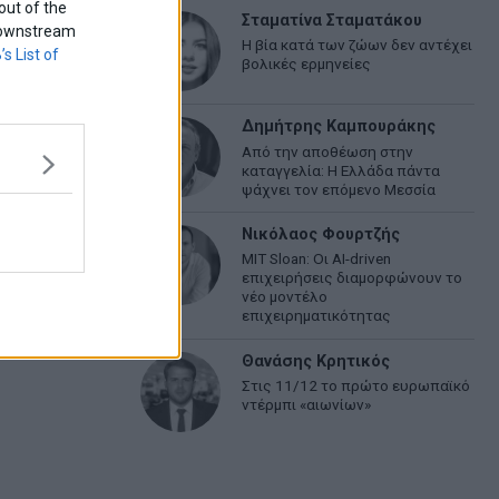
out of the
Σταματίνα Σταματάκου
f downstream
Η βία κατά των ζώων δεν αντέχει
’s List of
βολικές ερμηνείες
Δημήτρης Καμπουράκης
Από την αποθέωση στην
καταγγελία: Η Ελλάδα πάντα
ψάχνει τον επόμενο Μεσσία
Νικόλαος Φουρτζής
MIT Sloan: Οι AI-driven
επιχειρήσεις διαμορφώνουν το
νέο μοντέλο
επιχειρηματικότητας
Θανάσης Κρητικός
Στις 11/12 το πρώτο ευρωπαϊκό
ντέρμπι «αιωνίων»