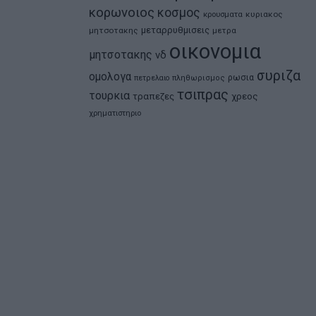
κορωνοιος
κοσμος
κρουσματα
κυριακος
μεταρρυθμισεις
μητσοτακης
μετρα
οικονομια
μητσοτακης
νδ
συριζα
ομολογα
ρωσια
πετρελαιο
πληθωρισμος
τσιπρας
τουρκια
τραπεζες
χρεος
χρηματιστηριο