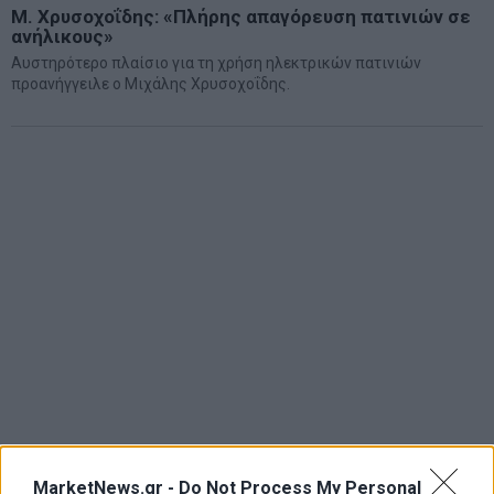
Μ. Χρυσοχοΐδης: «Πλήρης απαγόρευση πατινιών σε
ανήλικους»
Αυστηρότερο πλαίσιο για τη χρήση ηλεκτρικών πατινιών
προανήγγειλε ο Μιχάλης Χρυσοχοΐδης.
MarketNews.gr -
Do Not Process My Personal