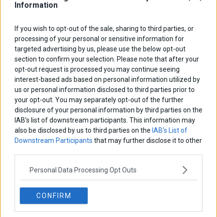
Information
ΑΡΘΡΟΓΡΑΦΟΙ
If you wish to opt-out of the sale, sharing to third parties, or
processing of your personal or sensitive information for
Ελευθερία Κούρταλη
targeted advertising by us, please use the below opt-out
Οι «τιμωροί» των ομολόγων επέστρεψαν
section to confirm your selection. Please note that after your
opt-out request is processed you may continue seeing
interest-based ads based on personal information utilized by
Εύη Φραγκάκη
us or personal information disclosed to third parties prior to
Η αληθινή παιδεία ξεκινά από την ψυχή…
your opt-out. You may separately opt-out of the further
disclosure of your personal information by third parties on the
IAB’s list of downstream participants. This information may
also be disclosed by us to third parties on the
IAB’s List of
Σταματίνα Σταματάκου
Η βία κατά των ζώων δεν αντέχει βολικές ερμηνείες
Downstream Participants
that may further disclose it to other
third parties.
Personal Data Processing Opt Outs
Δημήτρης Καμπουράκης
Από την αποθέωση στην καταγγελία: Η Ελλάδα πάντα
ψάχνει τον επόμενο Μεσσία
CONFIRM