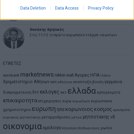
Νικόλαος Φουρτζής
MIT Sloan: Οι AI-driven επιχειρήσεις διαμορφώνουν το νέο
Data Deletion
Data Access
Privacy Policy
μοντέλο επιχειρηματικότητας
Θανάσης Κρητικός
Στις 11/12 το πρώτο ευρωπαϊκό ντέρμπι «αιωνίων»
ΕΤΙΚΕΤΕΣ
marketnews
Αγορες
ΗΠΑ
nikkei
wall
eurobank
Ιταλια
Χρηματιστηριο Αθηνων
αναπτυξη
γερμανια
αεπ
βουλη
αθλητικα
ελλαδα
εκλογες
δντ
εκτ
διαπραγματευση
εμπορευματα
επικαιροτητα
ευρωπαικα
επιχειρησεις
ευρω
ευρωζωνη
ευρωπη
κορωνοιος
κοσμος
ηπα
χρηματιστηρια
κρουσματα
μητσοτακης
νδ
μεταρρυθμισεις
κυριακος μητσοτακης
μετρα
οικονομια
ομολογα
ρωσια
πετρελαιο
πληθωρισμος