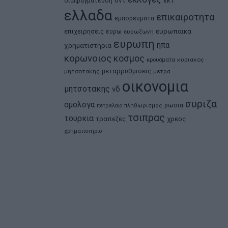
δντ
εκτ
διαπραγματευση
ελλαδα
επικαιροτητα
εμπορευματα
ευρωπαικα
επιχειρησεις
ευρω
ευρωζωνη
ευρωπη
ηπα
χρηματιστηρια
κορωνοιος
κοσμος
κρουσματα
κυριακος
μεταρρυθμισεις
μητσοτακης
μετρα
οικονομια
μητσοτακης
νδ
συριζα
ομολογα
ρωσια
πετρελαιο
πληθωρισμος
τσιπρας
τουρκια
τραπεζες
χρεος
χρηματιστηριο