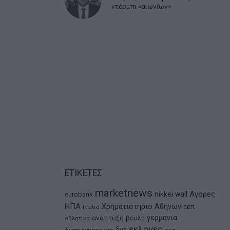
ντέρμπι «αιωνίων»
ΕΤΙΚΕΤΕΣ
marketnews
Αγορες
nikkei
wall
eurobank
ΗΠΑ
Χρηματιστηριο Αθηνων
αεπ
Ιταλια
αναπτυξη
γερμανια
βουλη
αθλητικα
εκλογες