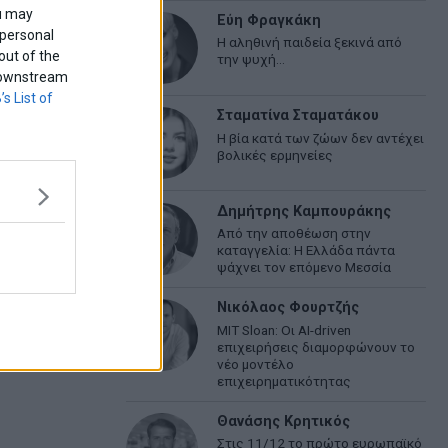
ou may
Εύη Φραγκάκη
 personal
Η αληθινή παιδεία ξεκινά από
out of the
την ψυχή…
f downstream
’s List of
Σταματίνα Σταματάκου
Η βία κατά των ζώων δεν αντέχει
βολικές ερμηνείες
Δημήτρης Καμπουράκης
Από την αποθέωση στην
καταγγελία: Η Ελλάδα πάντα
ψάχνει τον επόμενο Μεσσία
Νικόλαος Φουρτζής
MIT Sloan: Οι AI-driven
επιχειρήσεις διαμορφώνουν το
νέο μοντέλο
επιχειρηματικότητας
Θανάσης Κρητικός
Στις 11/12 το πρώτο ευρωπαϊκό