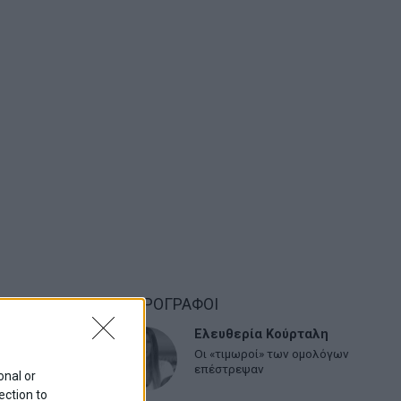
ΑΡΘΡΟΓΡΑΦΟΙ
Ελευθερία Κούρταλη
Οι «τιμωροί» των ομολόγων
επέστρεψαν
onal or
ection to