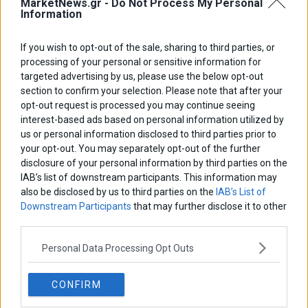
MarketNews.gr -
Do Not Process My Personal
Information
If you wish to opt-out of the sale, sharing to third parties, or
ΑΡΘΡΟΓΡΑΦΟΙ
processing of your personal or sensitive information for
Ελευθερία Κούρταλη
targeted advertising by us, please use the below opt-out
Οι «τιμωροί» των ομολόγων επέστρεψαν
section to confirm your selection. Please note that after your
opt-out request is processed you may continue seeing
interest-based ads based on personal information utilized by
us or personal information disclosed to third parties prior to
Εύη Φραγκάκη
Η αληθινή παιδεία ξεκινά από την ψυχή…
your opt-out. You may separately opt-out of the further
disclosure of your personal information by third parties on the
IAB’s list of downstream participants. This information may
also be disclosed by us to third parties on the
IAB’s List of
Σταματίνα Σταματάκου
Downstream Participants
that may further disclose it to other
Η βία κατά των ζώων δεν αντέχει βολικές ερμηνείες
third parties.
Personal Data Processing Opt Outs
Δημήτρης Καμπουράκης
Από την αποθέωση στην καταγγελία: Η Ελλάδα πάντα
CONFIRM
ψάχνει τον επόμενο Μεσσία