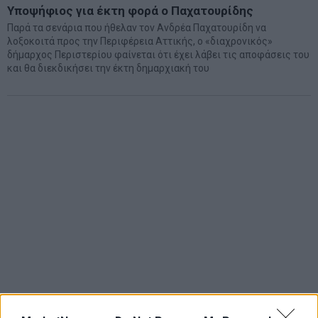
Υποψήφιος για έκτη φορά ο Παχατουρίδης
Παρά τα σενάρια που ήθελαν τον Aνδρέα Παχατουρίδη να
λοξοκοιτά προς την Περιφέρεια Αττικής, o «διαχρονικός»
δήµαρχος Περιστερίου φαίνεται ότι έχει λάβει τις αποφάσεις του
και θα διεκδικήσει την έκτη δηµαρχιακή του