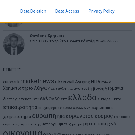
Νικόλαος Φουρτζής
Data Deletion
Data Access
Privacy Policy
MIT Sloan: Οι AI-driven επιχειρήσεις διαμορφώνουν το νέο
μοντέλο επιχειρηματικότητας
Θανάσης Κρητικός
Στις 11/12 το πρώτο ευρωπαϊκό ντέρμπι «αιωνίων»
ΕΤΙΚΕΤΕΣ
marketnews
Αγορες
ΗΠΑ
nikkei
wall
eurobank
Ιταλια
Χρηματιστηριο Αθηνων
αναπτυξη
γερμανια
αεπ
βουλη
αθλητικα
ελλαδα
εκλογες
δντ
εκτ
διαπραγματευση
εμπορευματα
επικαιροτητα
ευρωπαικα
επιχειρησεις
ευρω
ευρωζωνη
ευρωπη
κορωνοιος
κοσμος
ηπα
χρηματιστηρια
κρουσματα
μητσοτακης
νδ
μεταρρυθμισεις
κυριακος μητσοτακης
μετρα
οικονομια
ομολογα
ρωσια