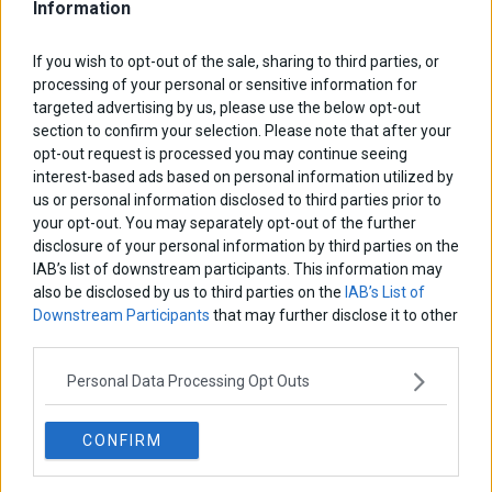
Information
ΑΡΘΡΟΓΡΑΦΟΙ
If you wish to opt-out of the sale, sharing to third parties, or
processing of your personal or sensitive information for
Ελευθερία Κούρταλη
Οι «τιμωροί» των ομολόγων επέστρεψαν
targeted advertising by us, please use the below opt-out
section to confirm your selection. Please note that after your
opt-out request is processed you may continue seeing
interest-based ads based on personal information utilized by
Εύη Φραγκάκη
us or personal information disclosed to third parties prior to
Η αληθινή παιδεία ξεκινά από την ψυχή…
your opt-out. You may separately opt-out of the further
disclosure of your personal information by third parties on the
IAB’s list of downstream participants. This information may
Σταματίνα Σταματάκου
also be disclosed by us to third parties on the
IAB’s List of
Η βία κατά των ζώων δεν αντέχει βολικές ερμηνείες
Downstream Participants
that may further disclose it to other
third parties.
Personal Data Processing Opt Outs
Δημήτρης Καμπουράκης
Από την αποθέωση στην καταγγελία: Η Ελλάδα πάντα
ψάχνει τον επόμενο Μεσσία
CONFIRM
Νικόλαος Φουρτζής