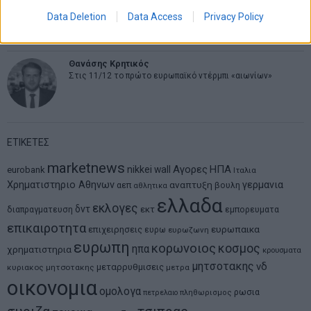
MIT Sloan: Οι AI-driven επιχειρήσεις διαμορφώνουν το νέο
Data Deletion
Data Access
Privacy Policy
μοντέλο επιχειρηματικότητας
Θανάσης Κρητικός
Στις 11/12 το πρώτο ευρωπαϊκό ντέρμπι «αιωνίων»
ΕΤΙΚΕΤΕΣ
marketnews
Αγορες
ΗΠΑ
nikkei
wall
eurobank
Ιταλια
Χρηματιστηριο Αθηνων
αναπτυξη
γερμανια
αεπ
βουλη
αθλητικα
ελλαδα
εκλογες
δντ
εκτ
διαπραγματευση
εμπορευματα
επικαιροτητα
ευρωπαικα
επιχειρησεις
ευρω
ευρωζωνη
ευρωπη
κορωνοιος
κοσμος
ηπα
χρηματιστηρια
κρουσματα
μητσοτακης
νδ
μεταρρυθμισεις
κυριακος μητσοτακης
μετρα
οικονομια
ομολογα
ρωσια
πετρελαιο
πληθωρισμος