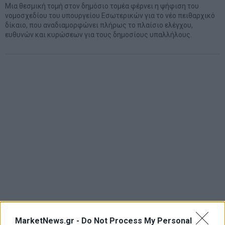
Μια θεσμική τομή στον δημόσιο τομέα φέρνει η ψήφιση του
νομοσχεδίου του υπουργείου Εσωτερικών για το νέο πειθαρχικό
δίκαιο, που αναδιαμορφώνει πλήρως το πλαίσιο ελέγχου,
ευθυνών και κυρώσεων για τους δημοσίους υπαλλήλους.
MarketNews.gr -
Do Not Process My Personal