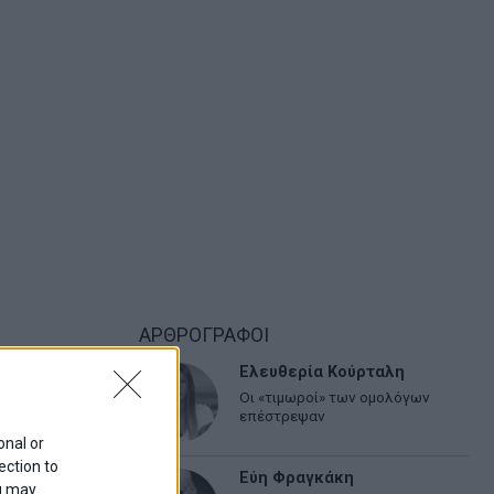
ΑΡΘΡΟΓΡΑΦΟΙ
Ελευθερία Κούρταλη
Οι «τιμωροί» των ομολόγων
επέστρεψαν
onal or
ection to
Εύη Φραγκάκη
ou may