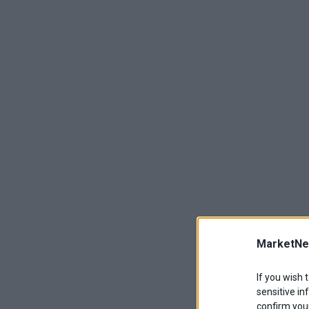
MarketNe
If you wish 
sensitive in
confirm your