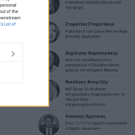
Η αληθινή παιδεία ξεκινά από
 personal
την ψυχή…
out of the
f downstream
’s List of
Σταματίνα Σταματάκου
Η βία κατά των ζώων δεν αντέχει
βολικές ερμηνείες
Δημήτρης Καμπουράκης
Από την αποθέωση στην
καταγγελία: Η Ελλάδα πάντα
ψάχνει τον επόμενο Μεσσία
Νικόλαος Φουρτζής
MIT Sloan: Οι AI-driven
επιχειρήσεις διαμορφώνουν το
νέο μοντέλο
επιχειρηματικότητας
Θανάσης Κρητικός
Στις 11/12 το πρώτο ευρωπαϊκό
ντέρμπι «αιωνίων»