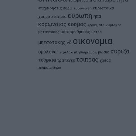
εμπορευματα
ευρωπαικα
επιχειρησεις
ευρω
ευρωζωνη
ευρωπη
ηπα
χρηματιστηρια
κορωνοιος
κοσμος
κρουσματα
κυριακος
μεταρρυθμισεις
μητσοτακης
μετρα
οικονομια
μητσοτακης
νδ
συριζα
ομολογα
ρωσια
πετρελαιο
πληθωρισμος
τσιπρας
τουρκια
τραπεζες
χρεος
χρηματιστηριο