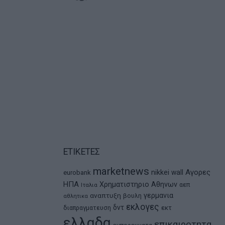
ΕΤΙΚΕΤΕΣ
marketnews
Αγορες
nikkei
wall
eurobank
ΗΠΑ
Χρηματιστηριο Αθηνων
αεπ
Ιταλια
αναπτυξη
γερμανια
βουλη
αθλητικα
εκλογες
δντ
εκτ
διαπραγματευση
ελλαδα
επικαιροτητα