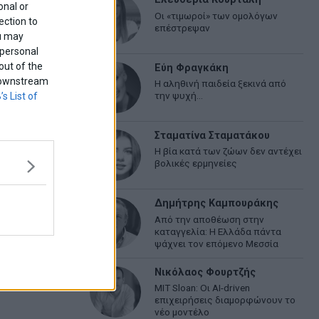
onal or
Οι «τιμωροί» των ομολόγων
ection to
επέστρεψαν
ou may
 personal
out of the
Εύη Φραγκάκη
f downstream
Η αληθινή παιδεία ξεκινά από
την ψυχή…
’s List of
Σταματίνα Σταματάκου
Η βία κατά των ζώων δεν αντέχει
βολικές ερμηνείες
Δημήτρης Καμπουράκης
Από την αποθέωση στην
καταγγελία: Η Ελλάδα πάντα
ψάχνει τον επόμενο Μεσσία
Νικόλαος Φουρτζής
MIT Sloan: Οι AI-driven
επιχειρήσεις διαμορφώνουν το
νέο μοντέλο