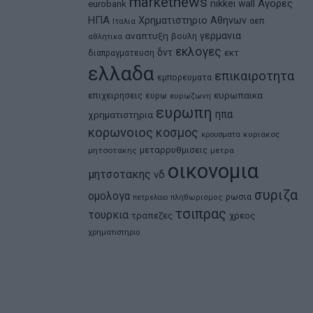
marketnews
Αγορες
nikkei
wall
eurobank
ΗΠΑ
Χρηματιστηριο Αθηνων
αεπ
Ιταλια
αναπτυξη
γερμανια
βουλη
αθλητικα
εκλογες
δντ
εκτ
διαπραγματευση
ελλαδα
επικαιροτητα
εμπορευματα
ευρωπαικα
επιχειρησεις
ευρω
ευρωζωνη
ευρωπη
ηπα
χρηματιστηρια
κορωνοιος
κοσμος
κρουσματα
κυριακος
μεταρρυθμισεις
μητσοτακης
μετρα
οικονομια
μητσοτακης
νδ
συριζα
ομολογα
ρωσια
πετρελαιο
πληθωρισμος
τσιπρας
τουρκια
τραπεζες
χρεος
χρηματιστηριο