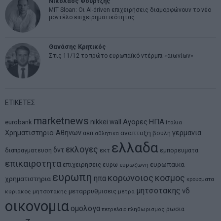
Νικόλαος Φουρτζής
MIT Sloan: Οι AI-driven επιχειρήσεις διαμορφώνουν το νέο
μοντέλο επιχειρηματικότητας
Θανάσης Κρητικός
Στις 11/12 το πρώτο ευρωπαϊκό ντέρμπι «αιωνίων»
ΕΤΙΚΕΤΕΣ
marketnews
Αγορες
ΗΠΑ
nikkei
wall
eurobank
Ιταλια
Χρηματιστηριο Αθηνων
αναπτυξη
γερμανια
αεπ
βουλη
αθλητικα
ελλαδα
εκλογες
δντ
εκτ
διαπραγματευση
εμπορευματα
επικαιροτητα
ευρωπαικα
επιχειρησεις
ευρω
ευρωζωνη
ευρωπη
κορωνοιος
κοσμος
ηπα
χρηματιστηρια
κρουσματα
μητσοτακης
νδ
μεταρρυθμισεις
κυριακος μητσοτακης
μετρα
οικονομια
ομολογα
ρωσια
πετρελαιο
πληθωρισμος