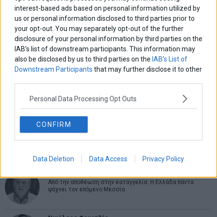
interest-based ads based on personal information utilized by
us or personal information disclosed to third parties prior to
ΑΡΘΡΟΓΡΑΦΟΙ
your opt-out. You may separately opt-out of the further
disclosure of your personal information by third parties on the
Ελευθερία Κούρταλη
Οι «τιμωροί» των ομολόγων επέστρεψαν
IAB’s list of downstream participants. This information may
also be disclosed by us to third parties on the
IAB’s List of
Downstream Participants
that may further disclose it to other
third parties.
Εύη Φραγκάκη
Η αληθινή παιδεία ξεκινά από την ψυχή…
Personal Data Processing Opt Outs
CONFIRM
Σταματίνα Σταματάκου
Η βία κατά των ζώων δεν αντέχει βολικές ερμηνείες
Data Deletion
Data Access
Privacy Policy
Δημήτρης Καμπουράκης
Από την αποθέωση στην καταγγελία: Η Ελλάδα πάντα
ψάχνει τον επόμενο Μεσσία