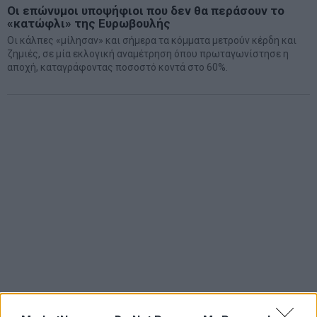
Οι επώνυμοι υποψήφιοι που δεν θα περάσουν το
«κατώφλι» της Ευρωβουλής
Οι κάλπες «μίλησαν» και σήμερα τα κόμματα μετρούν κέρδη και
ζημιές, σε μία εκλογική αναμέτρηση όπου πρωταγωνίστησε η
αποχή, καταγράφοντας ποσοστό κοντά στο 60%.