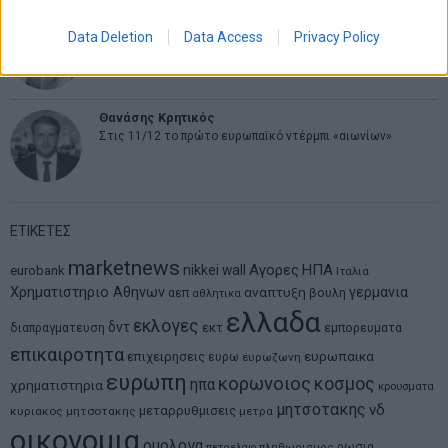
Νικόλαος Φουρτζής
Data Deletion
Data Access
Privacy Policy
MIT Sloan: Οι AI-driven επιχειρήσεις διαμορφώνουν το νέο
μοντέλο επιχειρηματικότητας
Θανάσης Κρητικός
Στις 11/12 το πρώτο ευρωπαϊκό ντέρμπι «αιωνίων»
ΕΤΙΚΕΤΕΣ
marketnews
Αγορες
ΗΠΑ
nikkei
wall
eurobank
Ιταλια
Χρηματιστηριο Αθηνων
αναπτυξη
γερμανια
αεπ
βουλη
αθλητικα
ελλαδα
εκλογες
δντ
εκτ
διαπραγματευση
εμπορευματα
επικαιροτητα
ευρωπαικα
επιχειρησεις
ευρω
ευρωζωνη
ευρωπη
κορωνοιος
κοσμος
ηπα
χρηματιστηρια
κρουσματα
μητσοτακης
νδ
μεταρρυθμισεις
κυριακος μητσοτακης
μετρα
οικονομια
ομολογα
ρωσια
πετρελαιο
πληθωρισμος