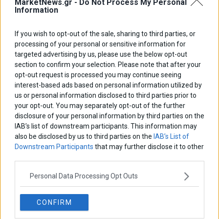
MarketNews.gr -
Do Not Process My Personal
Information
If you wish to opt-out of the sale, sharing to third parties, or
ΑΡΘΡΟΓΡΑΦΟΙ
processing of your personal or sensitive information for
Ελευθερία Κούρταλη
targeted advertising by us, please use the below opt-out
Οι «τιμωροί» των ομολόγων επέστρεψαν
section to confirm your selection. Please note that after your
opt-out request is processed you may continue seeing
interest-based ads based on personal information utilized by
us or personal information disclosed to third parties prior to
Εύη Φραγκάκη
Η αληθινή παιδεία ξεκινά από την ψυχή…
your opt-out. You may separately opt-out of the further
disclosure of your personal information by third parties on the
IAB’s list of downstream participants. This information may
also be disclosed by us to third parties on the
IAB’s List of
Σταματίνα Σταματάκου
Downstream Participants
that may further disclose it to other
Η βία κατά των ζώων δεν αντέχει βολικές ερμηνείες
third parties.
Personal Data Processing Opt Outs
Δημήτρης Καμπουράκης
Από την αποθέωση στην καταγγελία: Η Ελλάδα πάντα
CONFIRM
ψάχνει τον επόμενο Μεσσία