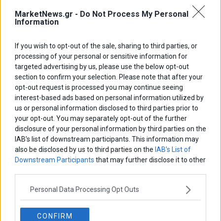
MarketNews.gr -
Do Not Process My Personal
Information
If you wish to opt-out of the sale, sharing to third parties, or
processing of your personal or sensitive information for
ΑΡΘΡΟΓΡΑΦΟΙ
targeted advertising by us, please use the below opt-out
Ελευθερία Κούρταλη
section to confirm your selection. Please note that after your
Οι «τιμωροί» των ομολόγων επέστρεψαν
opt-out request is processed you may continue seeing
interest-based ads based on personal information utilized by
us or personal information disclosed to third parties prior to
your opt-out. You may separately opt-out of the further
Εύη Φραγκάκη
disclosure of your personal information by third parties on the
Η αληθινή παιδεία ξεκινά από την ψυχή…
IAB’s list of downstream participants. This information may
also be disclosed by us to third parties on the
IAB’s List of
Downstream Participants
that may further disclose it to other
Σταματίνα Σταματάκου
third parties.
Η βία κατά των ζώων δεν αντέχει βολικές ερμηνείες
Personal Data Processing Opt Outs
Δημήτρης Καμπουράκης
CONFIRM
Από την αποθέωση στην καταγγελία: Η Ελλάδα πάντα