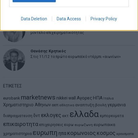
ψάχνει τον επόμενο Μεσσία
Data Deletion
Data Access
Privacy Policy
Νικόλαος Φουρτζής
MIT Sloan: Οι AI-driven επιχειρήσεις διαμορφώνουν το νέο
μοντέλο επιχειρηματικότητας
Θανάσης Κρητικός
Στις 11/12 το πρώτο ευρωπαϊκό ντέρμπι «αιωνίων»
ΕΤΙΚΕΤΕΣ
marketnews
Αγορες
ΗΠΑ
nikkei
wall
eurobank
Ιταλια
Χρηματιστηριο Αθηνων
αναπτυξη
γερμανια
αεπ
βουλη
αθλητικα
ελλαδα
εκλογες
δντ
εκτ
διαπραγματευση
εμπορευματα
επικαιροτητα
ευρωπαικα
επιχειρησεις
ευρω
ευρωζωνη
ευρωπη
κορωνοιος
κοσμος
ηπα
χρηματιστηρια
κρουσματα