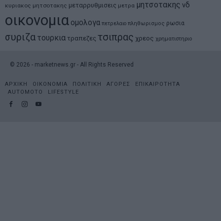
μητσοτακης
νδ
μεταρρυθμισεις
κυριακος μητσοτακης
μετρα
οικονομια
ομολογα
ρωσια
πετρελαιο
πληθωρισμος
συριζα
τσιπρας
τουρκια
τραπεζες
χρεος
χρηματιστηριο
©
2026
- marketnews.gr - All Rights Reserved
ΑΡΧΙΚΗ
ΟΙΚΟΝΟΜΙΑ
ΠΟΛΙΤΙΚΗ
ΑΓΟΡΕΣ
ΕΠΙΚΑΙΡΟΤΗΤΑ
AUTOMOTO
LIFESTYLE