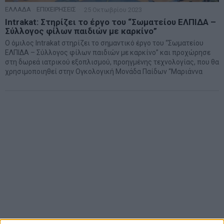
ΕΛΛΑΔΑ
·
ΕΠΙΧΕΙΡΗΣΕΙΣ
25 Οκτωβρίου 2023
Intrakat: Στηρίζει το έργο του “Σωματείου ΕΛΠΙΔΑ –
Σύλλογος φίλων παιδιών με καρκίνο”
Ο όμιλος Intrakat στηρίζει το σημαντικό έργο του “Σωματείου
ΕΛΠΙΔΑ – Σύλλογος φίλων παιδιών με καρκίνο” και προχώρησε
στη δωρεά ιατρικού εξοπλισμού, προηγμένης τεχνολογίας, που θα
χρησιμοποιηθεί στην Ογκολογική Μονάδα Παίδων “Μαριάννα