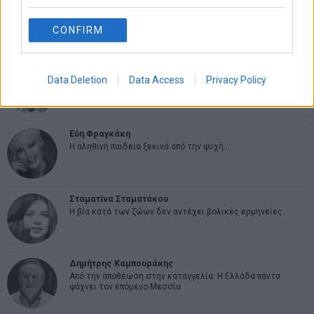
CONFIRM
ΑΡΘΡΟΓΡΑΦΟΙ
Ελευθερία Κούρταλη
Data Deletion
Data Access
Privacy Policy
Οι «τιμωροί» των ομολόγων επέστρεψαν
Εύη Φραγκάκη
Η αληθινή παιδεία ξεκινά από την ψυχή…
Σταματίνα Σταματάκου
Η βία κατά των ζώων δεν αντέχει βολικές ερμηνείες
Δημήτρης Καμπουράκης
Από την αποθέωση στην καταγγελία: Η Ελλάδα πάντα
ψάχνει τον επόμενο Μεσσία