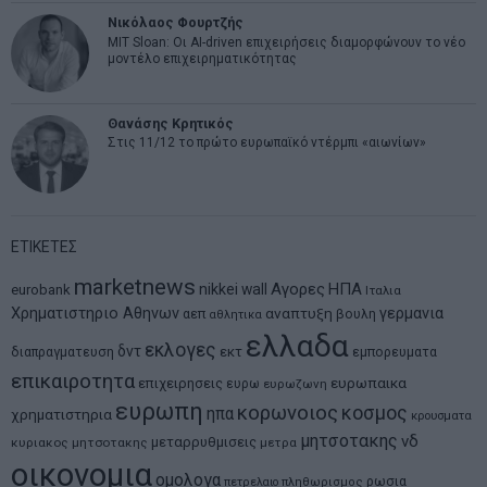
Νικόλαος Φουρτζής
MIT Sloan: Οι AI-driven επιχειρήσεις διαμορφώνουν το νέο
μοντέλο επιχειρηματικότητας
Θανάσης Κρητικός
Στις 11/12 το πρώτο ευρωπαϊκό ντέρμπι «αιωνίων»
ΕΤΙΚΕΤΕΣ
marketnews
Αγορες
ΗΠΑ
nikkei
wall
eurobank
Ιταλια
Χρηματιστηριο Αθηνων
αναπτυξη
γερμανια
αεπ
βουλη
αθλητικα
ελλαδα
εκλογες
δντ
εκτ
διαπραγματευση
εμπορευματα
επικαιροτητα
ευρωπαικα
επιχειρησεις
ευρω
ευρωζωνη
ευρωπη
κορωνοιος
κοσμος
ηπα
χρηματιστηρια
κρουσματα
μητσοτακης
νδ
μεταρρυθμισεις
κυριακος μητσοτακης
μετρα
οικονομια
ομολογα
ρωσια
πετρελαιο
πληθωρισμος