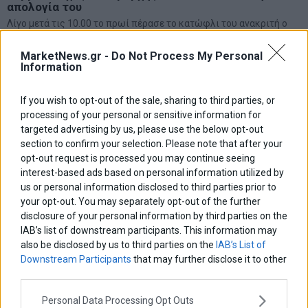
απολογία του
Λίγο μετά τις 10.00 το πρωί πέρασε το κατώφλι του ανακριτή ο
συμβασιούχος σταθμάρχης που κατηγορείται ότι έφυγε νωρίτερα
από τη βάρδιά του τη μοιραία νύχτα της 28ης Φεβρουαρίου με τη
MarketNews.gr -
Do Not Process My Personal
σύγκρουση
Information
If you wish to opt-out of the sale, sharing to third parties, or
processing of your personal or sensitive information for
targeted advertising by us, please use the below opt-out
section to confirm your selection. Please note that after your
opt-out request is processed you may continue seeing
interest-based ads based on personal information utilized by
us or personal information disclosed to third parties prior to
your opt-out. You may separately opt-out of the further
disclosure of your personal information by third parties on the
IAB’s list of downstream participants. This information may
also be disclosed by us to third parties on the
IAB’s List of
Downstream Participants
that may further disclose it to other
third parties.
Personal Data Processing Opt Outs