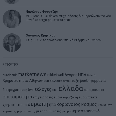
Νικόλαος Φουρτζής
MIT Sloan: Οι AI-driven επιχειρήσεις διαμορφώνουν το νέο
μοντέλο επιχειρηματικότητας
Θανάσης Κρητικός
Στις 11/12 το πρώτο ευρωπαϊκό ντέρμπι «αιωνίων»
ΕΤΙΚΕΤΕΣ
marketnews
Αγορες
ΗΠΑ
nikkei
wall
eurobank
Ιταλια
Χρηματιστηριο Αθηνων
αναπτυξη
γερμανια
αεπ
βουλη
αθλητικα
ελλαδα
εκλογες
δντ
εκτ
διαπραγματευση
εμπορευματα
επικαιροτητα
ευρωπαικα
επιχειρησεις
ευρω
ευρωζωνη
ευρωπη
κορωνοιος
κοσμος
ηπα
χρηματιστηρια
κρουσματα
μητσοτακης
νδ
μεταρρυθμισεις
κυριακος μητσοτακης
μετρα