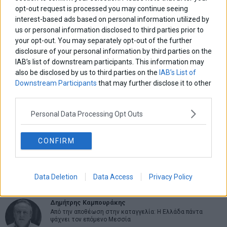
opt-out request is processed you may continue seeing
interest-based ads based on personal information utilized by
us or personal information disclosed to third parties prior to
your opt-out. You may separately opt-out of the further
ΑΡΘΡΟΓΡΑΦΟΙ
disclosure of your personal information by third parties on the
IAB’s list of downstream participants. This information may
Ελευθερία Κούρταλη
Οι «τιμωροί» των ομολόγων επέστρεψαν
also be disclosed by us to third parties on the
IAB’s List of
Downstream Participants
that may further disclose it to other
third parties.
Εύη Φραγκάκη
Personal Data Processing Opt Outs
Η αληθινή παιδεία ξεκινά από την ψυχή…
CONFIRM
Σταματίνα Σταματάκου
Η βία κατά των ζώων δεν αντέχει βολικές ερμηνείες
Data Deletion
Data Access
Privacy Policy
Δημήτρης Καμπουράκης
Από την αποθέωση στην καταγγελία: Η Ελλάδα πάντα
ψάχνει τον επόμενο Μεσσία