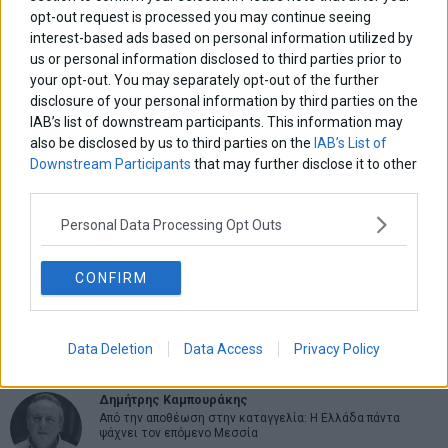
opt-out request is processed you may continue seeing
interest-based ads based on personal information utilized by
us or personal information disclosed to third parties prior to
your opt-out. You may separately opt-out of the further
ΑΡΘΡΟΓΡΑΦΟΙ
disclosure of your personal information by third parties on the
IAB’s list of downstream participants. This information may
Ελευθερία Κούρταλη
Οι «τιμωροί» των ομολόγων επέστρεψαν
also be disclosed by us to third parties on the
IAB’s List of
Downstream Participants
that may further disclose it to other
third parties.
Εύη Φραγκάκη
Personal Data Processing Opt Outs
Η αληθινή παιδεία ξεκινά από την ψυχή…
CONFIRM
Σταματίνα Σταματάκου
Η βία κατά των ζώων δεν αντέχει βολικές ερμηνείες
Data Deletion
Data Access
Privacy Policy
Δημήτρης Καμπουράκης
Από την αποθέωση στην καταγγελία: Η Ελλάδα πάντα
ψάχνει τον επόμενο Μεσσία