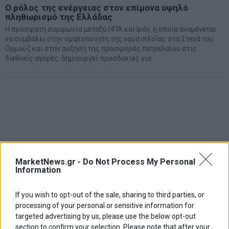
Ο ρόλος της ενέργειας στον επίμονα υψηλό
πληθωρισμό της Ελλάδας
Η πρόσφατη συμφωνία μεταξύ ΗΠΑ και Ιράν, η οποία αναμένεται
να συμβάλει στην ομαλοποίηση της ναυσιπλοΐας στα Στενά του
Ορμούζ και στην αύξηση της προσφοράς πετρελαίου στις
διεθνείς αγορές, δημιουργεί προσδοκίες για
MarketNews.gr -
Do Not Process My Personal
Information
If you wish to opt-out of the sale, sharing to third parties, or
processing of your personal or sensitive information for
targeted advertising by us, please use the below opt-out
section to confirm your selection. Please note that after your