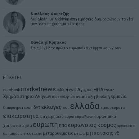
Νικόλαος Φουρτζής
MIT Sloan: Οι AI-driven επιχειρήσεις διαμορφώνουν το νέο
μοντέλο επιχειρηματικότητας
Θανάσης Κρητικός
Στις 11/12 το πρώτο ευρωπαϊκό ντέρμπι «αιωνίων»
ΕΤΙΚΕΤΕΣ
marketnews
Αγορες
ΗΠΑ
nikkei
wall
eurobank
Ιταλια
Χρηματιστηριο Αθηνων
αναπτυξη
γερμανια
αεπ
βουλη
αθλητικα
ελλαδα
εκλογες
δντ
εκτ
διαπραγματευση
εμπορευματα
επικαιροτητα
ευρωπαικα
επιχειρησεις
ευρω
ευρωζωνη
ευρωπη
κορωνοιος
κοσμος
ηπα
χρηματιστηρια
κρουσματα
μητσοτακης
νδ
μεταρρυθμισεις
κυριακος μητσοτακης
μετρα