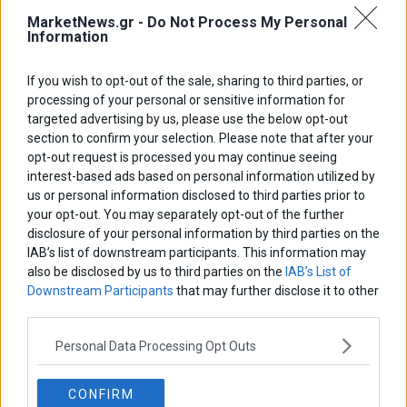
MarketNews.gr -
Do Not Process My Personal
Information
If you wish to opt-out of the sale, sharing to third parties, or
processing of your personal or sensitive information for
ΑΡΘΡΟΓΡΑΦΟΙ
targeted advertising by us, please use the below opt-out
Ελευθερία Κούρταλη
section to confirm your selection. Please note that after your
Οι «τιμωροί» των ομολόγων επέστρεψαν
opt-out request is processed you may continue seeing
interest-based ads based on personal information utilized by
us or personal information disclosed to third parties prior to
your opt-out. You may separately opt-out of the further
Εύη Φραγκάκη
Η αληθινή παιδεία ξεκινά από την ψυχή…
disclosure of your personal information by third parties on the
IAB’s list of downstream participants. This information may
also be disclosed by us to third parties on the
IAB’s List of
Downstream Participants
that may further disclose it to other
Σταματίνα Σταματάκου
third parties.
Η βία κατά των ζώων δεν αντέχει βολικές ερμηνείες
Personal Data Processing Opt Outs
Δημήτρης Καμπουράκης
CONFIRM
Από την αποθέωση στην καταγγελία: Η Ελλάδα πάντα