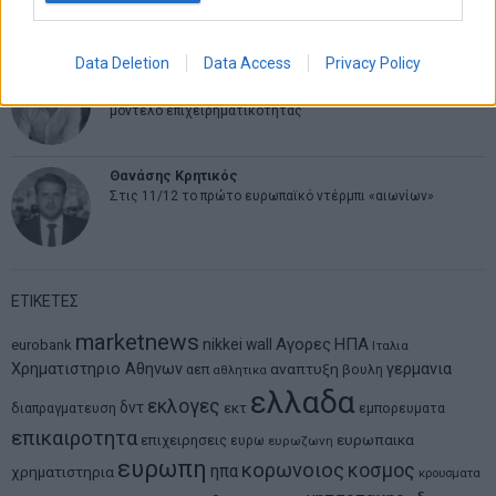
ψάχνει τον επόμενο Μεσσία
Data Deletion
Data Access
Privacy Policy
Νικόλαος Φουρτζής
MIT Sloan: Οι AI-driven επιχειρήσεις διαμορφώνουν το νέο
μοντέλο επιχειρηματικότητας
Θανάσης Κρητικός
Στις 11/12 το πρώτο ευρωπαϊκό ντέρμπι «αιωνίων»
ΕΤΙΚΕΤΕΣ
marketnews
Αγορες
ΗΠΑ
nikkei
wall
eurobank
Ιταλια
Χρηματιστηριο Αθηνων
αναπτυξη
γερμανια
αεπ
βουλη
αθλητικα
ελλαδα
εκλογες
δντ
εκτ
διαπραγματευση
εμπορευματα
επικαιροτητα
ευρωπαικα
επιχειρησεις
ευρω
ευρωζωνη
ευρωπη
κορωνοιος
κοσμος
ηπα
χρηματιστηρια
κρουσματα