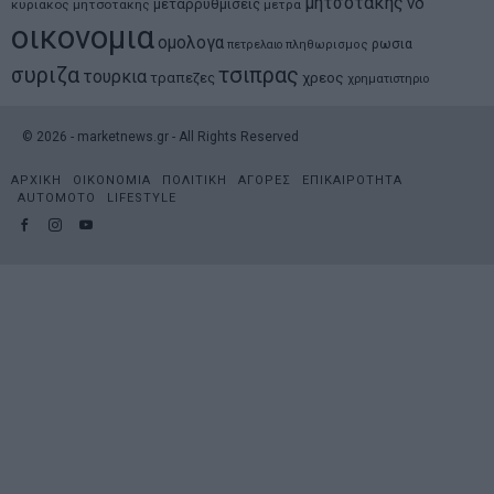
μητσοτακης
νδ
μεταρρυθμισεις
κυριακος μητσοτακης
μετρα
οικονομια
ομολογα
ρωσια
πετρελαιο
πληθωρισμος
συριζα
τσιπρας
τουρκια
τραπεζες
χρεος
χρηματιστηριο
©
2026
- marketnews.gr - All Rights Reserved
ΑΡΧΙΚΗ
ΟΙΚΟΝΟΜΙΑ
ΠΟΛΙΤΙΚΗ
ΑΓΟΡΕΣ
ΕΠΙΚΑΙΡΟΤΗΤΑ
AUTOMOTO
LIFESTYLE