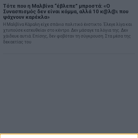
Τότε που η Μαλβίνα “έβλεπε” μπροστά: «Ο
Συνασπισμός δεν είναι κόμμα, αλλά 10 κ@λ@ι που
ψάχνουν καρέκλα»
Η Μαλβίνα Κάραλη είχε σπάνιο πολιτικό ένστικτο. Έλεγε λίγα και
χτυπούσε κατευθείαν στο κέντρο. Δεν μάσαγε τα λόγια της. Δεν
χάιδευε αυτιά. Επίσης, δεν φοβόταν τη σύγκρουση. Στα μέσα της
δεκαετίας του