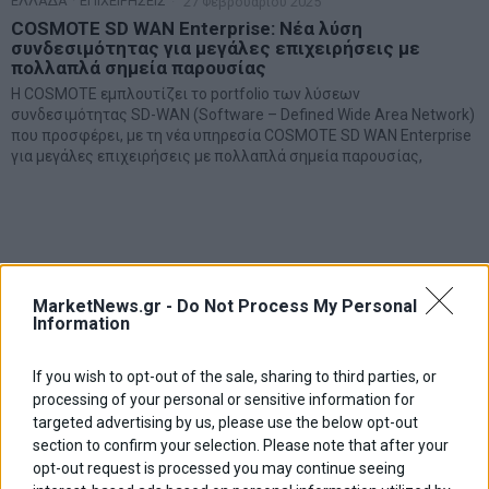
ΕΛΛΑΔΑ
·
ΕΠΙΧΕΙΡΗΣΕΙΣ
27 Φεβρουαρίου 2025
COSMOTE SD WAN Enterprise: Νέα λύση
συνδεσιμότητας για μεγάλες επιχειρήσεις με
πολλαπλά σημεία παρουσίας
Η COSMOTE εμπλουτίζει το portfolio των λύσεων
συνδεσιμότητας SD-WAN (Software – Defined Wide Area Network)
που προσφέρει, με τη νέα υπηρεσία COSMOTΕ SD WAN Enterprise
για μεγάλες επιχειρήσεις με πολλαπλά σημεία παρουσίας,
MarketNews.gr -
Do Not Process My Personal
Information
If you wish to opt-out of the sale, sharing to third parties, or
processing of your personal or sensitive information for
targeted advertising by us, please use the below opt-out
section to confirm your selection. Please note that after your
opt-out request is processed you may continue seeing