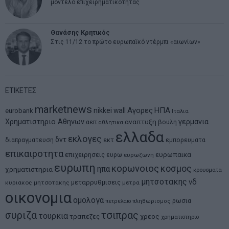
μοντέλο επιχειρηματικότητας
Θανάσης Κρητικός
Στις 11/12 το πρώτο ευρωπαϊκό ντέρμπι «αιωνίων»
ΕΤΙΚΕΤΕΣ
marketnews
Αγορες
ΗΠΑ
nikkei
wall
eurobank
Ιταλια
Χρηματιστηριο Αθηνων
αναπτυξη
γερμανια
αεπ
βουλη
αθλητικα
ελλαδα
εκλογες
δντ
εκτ
διαπραγματευση
εμπορευματα
επικαιροτητα
ευρωπαικα
επιχειρησεις
ευρω
ευρωζωνη
ευρωπη
κορωνοιος
κοσμος
ηπα
χρηματιστηρια
κρουσματα
μητσοτακης
νδ
μεταρρυθμισεις
κυριακος μητσοτακης
μετρα
οικονομια
ομολογα
ρωσια
πετρελαιο
πληθωρισμος
συριζα
τσιπρας
τουρκια
τραπεζες
χρεος
χρηματιστηριο