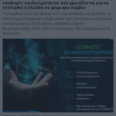
υποδομές συνδεσιμότητας που χρειάζονται για να
εξελιχθεί η Ελλάδα σε ψηφιακό κόμβο»
Τον κομβικό ρόλο του Ομίλου ΟΤΕ στην ανάδειξη της Ελλάδας σε
έναν σύγχρονο ψηφιακό κόμβο μέσω των προηγμένων υποδομών
συνδεσιμότητας που διαθέτει, ανέδειξε ο Γιάννης
Κωνσταντινίδης, Chief Officer Στρατηγικής, Μετασχηματισμού &
Χονδρικής