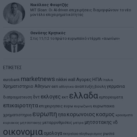
Νικόλαος Φουρτζής
MIT Sloan: Οι AI-driven επιχειρήσεις διαμορφώνουν το νέο
μοντέλο επιχειρηματικότητας
Θανάσης Κρητικός
Στις 11/12 το πρώτο ευρωπαϊκό ντέρμπι «αιωνίων»
ΕΤΙΚΕΤΕΣ
marketnews
Αγορες
ΗΠΑ
nikkei
wall
eurobank
Ιταλια
Χρηματιστηριο Αθηνων
αναπτυξη
γερμανια
αεπ
βουλη
αθλητικα
ελλαδα
εκλογες
δντ
εκτ
διαπραγματευση
εμπορευματα
επικαιροτητα
ευρωπαικα
επιχειρησεις
ευρω
ευρωζωνη
ευρωπη
κορωνοιος
κοσμος
ηπα
χρηματιστηρια
κρουσματα
μητσοτακης
νδ
μεταρρυθμισεις
κυριακος μητσοτακης
μετρα
οικονομια
ομολογα
ρωσια
πετρελαιο
πληθωρισμος