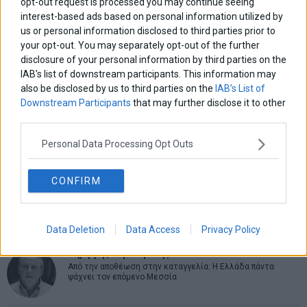
opt-out request is processed you may continue seeing
interest-based ads based on personal information utilized by
us or personal information disclosed to third parties prior to
ΑΡΘΡΟΓΡΑΦΟΙ
your opt-out. You may separately opt-out of the further
disclosure of your personal information by third parties on the
Ελευθερία Κούρταλη
IAB’s list of downstream participants. This information may
Οι «τιμωροί» των ομολόγων επέστρεψαν
also be disclosed by us to third parties on the
IAB’s List of
Downstream Participants
that may further disclose it to other
third parties.
Εύη Φραγκάκη
Η αληθινή παιδεία ξεκινά από την ψυχή…
Personal Data Processing Opt Outs
CONFIRM
Σταματίνα Σταματάκου
Η βία κατά των ζώων δεν αντέχει βολικές ερμηνείες
Data Deletion
Data Access
Privacy Policy
Δημήτρης Καμπουράκης
Από την αποθέωση στην καταγγελία: Η Ελλάδα πάντα
ψάχνει τον επόμενο Μεσσία