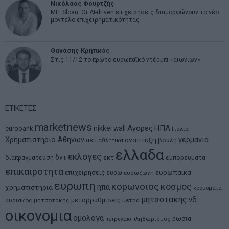
Νικόλαος Φουρτζής
MIT Sloan: Οι AI-driven επιχειρήσεις διαμορφώνουν το νέο
μοντέλο επιχειρηματικότητας
Θανάσης Κρητικός
Στις 11/12 το πρώτο ευρωπαϊκό ντέρμπι «αιωνίων»
ΕΤΙΚΕΤΕΣ
marketnews
Αγορες
ΗΠΑ
nikkei
wall
eurobank
Ιταλια
Χρηματιστηριο Αθηνων
αναπτυξη
γερμανια
αεπ
βουλη
αθλητικα
ελλαδα
εκλογες
δντ
εκτ
διαπραγματευση
εμπορευματα
επικαιροτητα
ευρωπαικα
επιχειρησεις
ευρω
ευρωζωνη
ευρωπη
κορωνοιος
κοσμος
ηπα
χρηματιστηρια
κρουσματα
μητσοτακης
νδ
μεταρρυθμισεις
κυριακος μητσοτακης
μετρα
οικονομια
ομολογα
ρωσια
πετρελαιο
πληθωρισμος