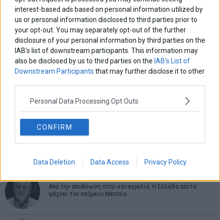
interest-based ads based on personal information utilized by
us or personal information disclosed to third parties prior to
ΑΡΘΡΟΓΡΑΦΟΙ
your opt-out. You may separately opt-out of the further
disclosure of your personal information by third parties on the
Ελευθερία Κούρταλη
IAB’s list of downstream participants. This information may
Οι «τιμωροί» των ομολόγων επέστρεψαν
also be disclosed by us to third parties on the
IAB’s List of
Downstream Participants
that may further disclose it to other
third parties.
Εύη Φραγκάκη
Η αληθινή παιδεία ξεκινά από την ψυχή…
Personal Data Processing Opt Outs
CONFIRM
Σταματίνα Σταματάκου
Η βία κατά των ζώων δεν αντέχει βολικές ερμηνείες
Data Deletion
Data Access
Privacy Policy
Δημήτρης Καμπουράκης
Από την αποθέωση στην καταγγελία: Η Ελλάδα πάντα
ψάχνει τον επόμενο Μεσσία