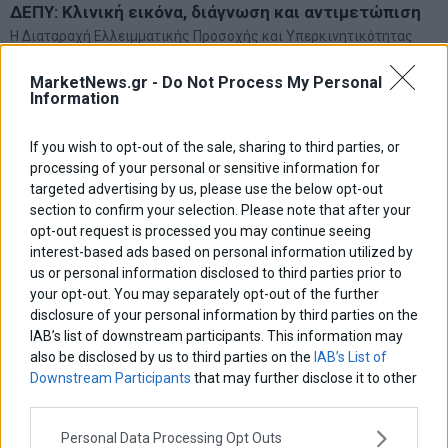
ΔΕΠΥ: Κλινική εικόνα, διάγνωση και αντιμετώπιση
Η Διαταραχή Ελλειμματικής Προσοχής και Υπερκινητικότητας
(ΔΕΠΥ) αποτελεί μία από τις πιο συχνές νευροαναπτυξιακές
διαταραχές της παιδικής ηλικίας, η οποία συχνά συνεχίζει να
MarketNews.gr -
Do Not Process My Personal
επηρεάζει το άτομο και στην εφηβεία ή την ενήλικη
Information
If you wish to opt-out of the sale, sharing to third parties, or
processing of your personal or sensitive information for
targeted advertising by us, please use the below opt-out
section to confirm your selection. Please note that after your
opt-out request is processed you may continue seeing
interest-based ads based on personal information utilized by
us or personal information disclosed to third parties prior to
your opt-out. You may separately opt-out of the further
disclosure of your personal information by third parties on the
IAB’s list of downstream participants. This information may
also be disclosed by us to third parties on the
IAB’s List of
Downstream Participants
that may further disclose it to other
third parties.
Personal Data Processing Opt Outs