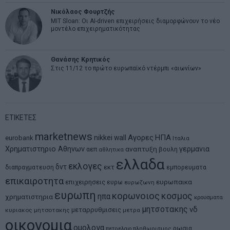
Νικόλαος Φουρτζής
MIT Sloan: Οι AI-driven επιχειρήσεις διαμορφώνουν το νέο
μοντέλο επιχειρηματικότητας
Θανάσης Κρητικός
Στις 11/12 το πρώτο ευρωπαϊκό ντέρμπι «αιωνίων»
ΕΤΙΚΕΤΕΣ
marketnews
Αγορες
ΗΠΑ
nikkei
wall
eurobank
Ιταλια
Χρηματιστηριο Αθηνων
αναπτυξη
γερμανια
αεπ
βουλη
αθλητικα
ελλαδα
εκλογες
δντ
εκτ
διαπραγματευση
εμπορευματα
επικαιροτητα
ευρωπαικα
επιχειρησεις
ευρω
ευρωζωνη
ευρωπη
κορωνοιος
κοσμος
ηπα
χρηματιστηρια
κρουσματα
μητσοτακης
νδ
μεταρρυθμισεις
κυριακος μητσοτακης
μετρα
οικονομια
ομολογα
ρωσια
πετρελαιο
πληθωρισμος