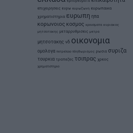
εμπορευματα
ευρωπαικα
επιχειρησεις
ευρω
ευρωζωνη
ευρωπη
ηπα
χρηματιστηρια
κορωνοιος
κοσμος
κρουσματα
κυριακος
μεταρρυθμισεις
μητσοτακης
μετρα
οικονομια
μητσοτακης
νδ
συριζα
ομολογα
ρωσια
πετρελαιο
πληθωρισμος
τσιπρας
τουρκια
τραπεζες
χρεος
χρηματιστηριο