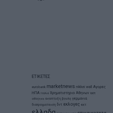
ΕΤΙΚΕΤΕΣ
marketnews
Αγορες
nikkei
wall
eurobank
ΗΠΑ
Χρηματιστηριο Αθηνων
αεπ
Ιταλια
αναπτυξη
γερμανια
βουλη
αθλητικα
εκλογες
δντ
εκτ
διαπραγματευση
ελλαδα
επικαιροτητα