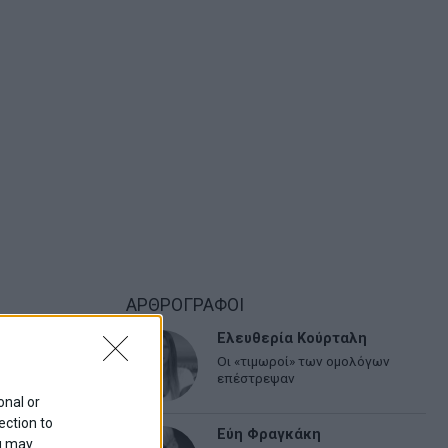
ΑΡΘΡΟΓΡΑΦΟΙ
Ελευθερία Κούρταλη
Οι «τιμωροί» των ομολόγων
επέστρεψαν
onal or
ection to
Εύη Φραγκάκη
ou may