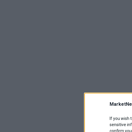
MarketNe
If you wish 
sensitive in
confirm your