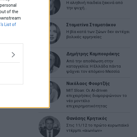
Η αληθινή παιδεία ξεκινά από
 personal
την ψυχή…
out of the
f downstream
’s List of
Σταματίνα Σταματάκου
Η βία κατά των ζώων δεν αντέχει
βολικές ερμηνείες
Δημήτρης Καμπουράκης
Από την αποθέωση στην
καταγγελία: Η Ελλάδα πάντα
ψάχνει τον επόμενο Μεσσία
Νικόλαος Φουρτζής
MIT Sloan: Οι AI-driven
επιχειρήσεις διαμορφώνουν το
νέο μοντέλο
επιχειρηματικότητας
Θανάσης Κρητικός
Στις 11/12 το πρώτο ευρωπαϊκό
ντέρμπι «αιωνίων»