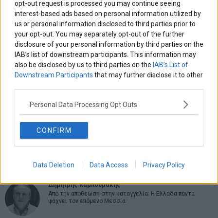
opt-out request is processed you may continue seeing
interest-based ads based on personal information utilized by
us or personal information disclosed to third parties prior to
your opt-out. You may separately opt-out of the further
ΑΡΘΡΟΓΡΑΦΟΙ
disclosure of your personal information by third parties on the
Ελευθερία Κούρταλη
IAB’s list of downstream participants. This information may
Οι «τιμωροί» των ομολόγων επέστρεψαν
also be disclosed by us to third parties on the
IAB’s List of
Downstream Participants
that may further disclose it to other
third parties.
Εύη Φραγκάκη
Η αληθινή παιδεία ξεκινά από την ψυχή…
Personal Data Processing Opt Outs
CONFIRM
Σταματίνα Σταματάκου
Η βία κατά των ζώων δεν αντέχει βολικές ερμηνείες
Data Deletion
Data Access
Privacy Policy
Δημήτρης Καμπουράκης
Από την αποθέωση στην καταγγελία: Η Ελλάδα πάντα
ψάχνει τον επόμενο Μεσσία