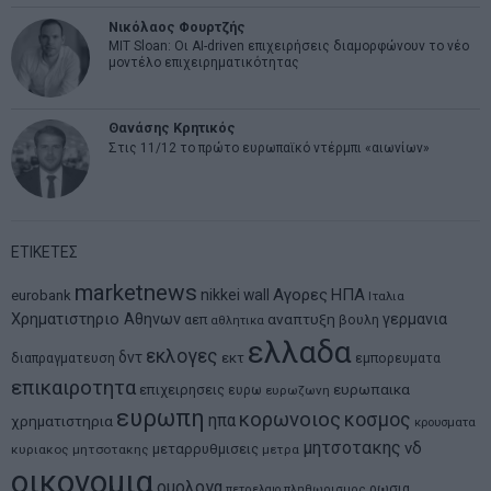
Νικόλαος Φουρτζής
MIT Sloan: Οι AI-driven επιχειρήσεις διαμορφώνουν το νέο
μοντέλο επιχειρηματικότητας
Θανάσης Κρητικός
Στις 11/12 το πρώτο ευρωπαϊκό ντέρμπι «αιωνίων»
ΕΤΙΚΕΤΕΣ
marketnews
Αγορες
ΗΠΑ
nikkei
wall
eurobank
Ιταλια
Χρηματιστηριο Αθηνων
αναπτυξη
γερμανια
αεπ
βουλη
αθλητικα
ελλαδα
εκλογες
δντ
εκτ
διαπραγματευση
εμπορευματα
επικαιροτητα
ευρωπαικα
επιχειρησεις
ευρω
ευρωζωνη
ευρωπη
κορωνοιος
κοσμος
ηπα
χρηματιστηρια
κρουσματα
μητσοτακης
νδ
μεταρρυθμισεις
κυριακος μητσοτακης
μετρα
οικονομια
ομολογα
ρωσια
πετρελαιο
πληθωρισμος