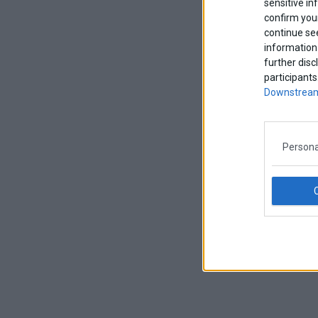
sensitive in
confirm your
continue se
information 
further disc
participants
Downstream
Persona