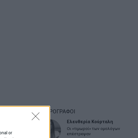
ΑΡΘΡΟΓΡΑΦΟΙ
Ελευθερία Κούρταλη
Οι «τιμωροί» των ομολόγων
onal or
επέστρεψαν