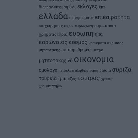
εκλογες
δντ
εκτ
διαπραγματευση
ελλαδα
επικαιροτητα
εμπορευματα
ευρωπαικα
επιχειρησεις
ευρω
ευρωζωνη
ευρωπη
ηπα
χρηματιστηρια
κορωνοιος
κοσμος
κρουσματα
κυριακος
μεταρρυθμισεις
μητσοτακης
μετρα
οικονομια
μητσοτακης
νδ
συριζα
ομολογα
ρωσια
πετρελαιο
πληθωρισμος
τσιπρας
τουρκια
τραπεζες
χρεος
χρηματιστηριο