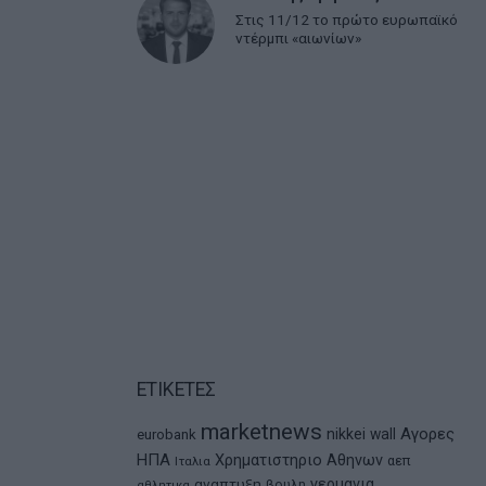
Στις 11/12 το πρώτο ευρωπαϊκό
ντέρμπι «αιωνίων»
ΕΤΙΚΕΤΕΣ
marketnews
Αγορες
nikkei
wall
eurobank
ΗΠΑ
Χρηματιστηριο Αθηνων
αεπ
Ιταλια
αναπτυξη
γερμανια
βουλη
αθλητικα