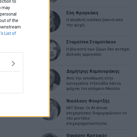
ection to
ou may
Εύη Φραγκάκη
 personal
Η αληθινή παιδεία ξεκινά από
out of the
την ψυχή…
f downstream
’s List of
Σταματίνα Σταματάκου
Η βία κατά των ζώων δεν αντέχει
βολικές ερμηνείες
Δημήτρης Καμπουράκης
Από την αποθέωση στην
καταγγελία: Η Ελλάδα πάντα
ψάχνει τον επόμενο Μεσσία
Νικόλαος Φουρτζής
MIT Sloan: Οι AI-driven
επιχειρήσεις διαμορφώνουν το
νέο μοντέλο
επιχειρηματικότητας
Θανάσης Κρητικός