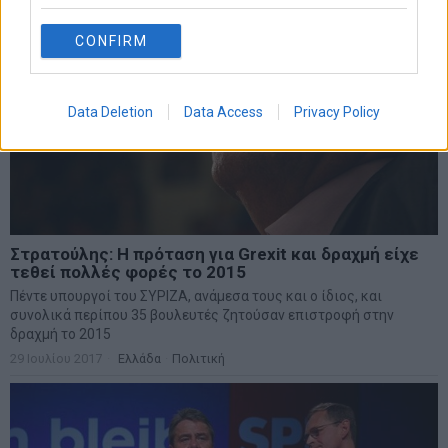
CONFIRM
Data Deletion
Data Access
Privacy Policy
Στρατούλης: Η πρόταση για Grexit και δραχμή είχε
τεθεί πολλές φορές το 2015
Πέντε υπουργοί του ΣΥΡΙΖΑ, ανάμεσα τους και ο ίδιος, και
συνολικά περίπου 35 βουλευτές ζητούσαν επιστροφή στην
δραχμή το 2015
29 Ιουλίου 2017
Ελλάδα
·
Πολιτική