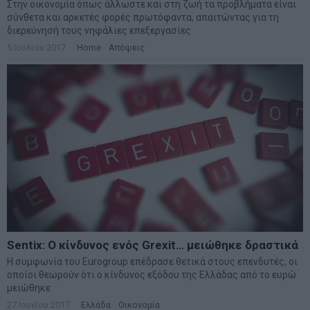
Στην οικονομία όπως άλλωστε και στη ζωή τα προβλήματα είναι
σύνθετα και αρκετές φορές πρωτόφαντα, απαιτώντας για τη
διερεύνησή τους νηφάλιες επεξεργασίες
5 Ιουλίου 2017
Home
·
Απόψεις
Sentix: Ο κίνδυνος ενός Grexit… μειώθηκε δραστικά
Η συμφωνία του Eurogroup επέδρασε θετικά στους επενδυτές, οι
οποίοι θεωρούν ότι ο κίνδυνος εξόδου της Ελλάδας από το ευρώ
μειώθηκε
27 Ιουνίου 2017
Ελλάδα
·
Οικονομία