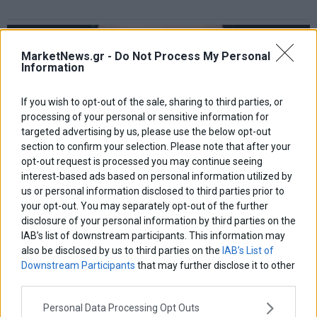
MarketNews.gr -
Do Not Process My Personal
Information
If you wish to opt-out of the sale, sharing to third parties, or
processing of your personal or sensitive information for
targeted advertising by us, please use the below opt-out
section to confirm your selection. Please note that after your
opt-out request is processed you may continue seeing
interest-based ads based on personal information utilized by
us or personal information disclosed to third parties prior to
your opt-out. You may separately opt-out of the further
«Αφού βάλω σε μια τάξη τ’ ασυμμάζευτα, Γιάνη»
disclosure of your personal information by third parties on the
IAB’s list of downstream participants. This information may
Η επικρατούσα κατάσταση είναι σε τέτοιο βαθμό περίπλοκη,
κρίσιμη και με αβέβαιη έκβαση που δε δύναται προς
also be disclosed by us to third parties on the
IAB’s List of
εμπεριστατωμένη ανάλυση
Downstream Participants
that may further disclose it to other
third parties.
29 Ιουλίου 2017
Home
·
Κατ΄ Ουσίαν
·
Πολιτική
Personal Data Processing Opt Outs