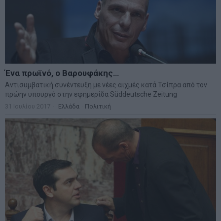
Ένα πρωϊνό, ο Βαρουφάκης…
Αντισυμβατική συνέντευξη με νέες αιχμές κατά Τσίπρα από τον
πρώην υπουργό στην εφημερίδα Süddeutsche Zeitung
31 Ιουλίου 2017
Ελλάδα
·
Πολιτική