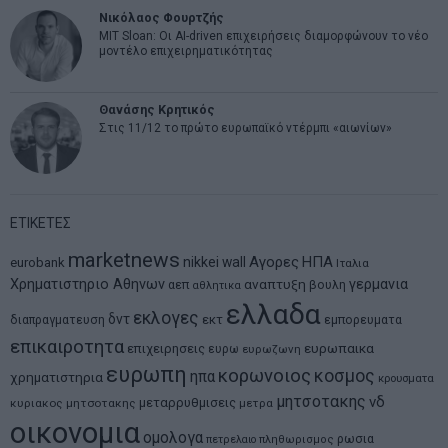
Νικόλαος Φουρτζής
MIT Sloan: Οι AI-driven επιχειρήσεις διαμορφώνουν το νέο
μοντέλο επιχειρηματικότητας
Θανάσης Κρητικός
Στις 11/12 το πρώτο ευρωπαϊκό ντέρμπι «αιωνίων»
ΕΤΙΚΕΤΕΣ
marketnews
Αγορες
ΗΠΑ
nikkei
wall
eurobank
Ιταλια
Χρηματιστηριο Αθηνων
αναπτυξη
γερμανια
αεπ
βουλη
αθλητικα
ελλαδα
εκλογες
δντ
εκτ
διαπραγματευση
εμπορευματα
επικαιροτητα
ευρωπαικα
επιχειρησεις
ευρω
ευρωζωνη
ευρωπη
κορωνοιος
κοσμος
ηπα
χρηματιστηρια
κρουσματα
μητσοτακης
νδ
μεταρρυθμισεις
κυριακος μητσοτακης
μετρα
οικονομια
ομολογα
ρωσια
πετρελαιο
πληθωρισμος