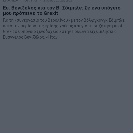
ΕΛΛΑΔΑ
·
ΠΟΛΙΤΙΚΗ
3 Ιανουαρίου 2024
Ευ. Βενιζέλος για τον Β. Σόιμπλε: Σε ένα υπόγειο
μου πρότεινε το Grexit
Για τη «συνεργασία του Βερολίνου» με τον Βόλφγκανγκ Σόιμπλε,
κατά την περίοδο της κρίσης χρέους και για τη συζήτηση περί
Grexit σε υπόγειο ξενοδοχείου στην Πολωνία είχε μιλήσει ο
Ευάγγελος Βενιζέλος. «Ήταν