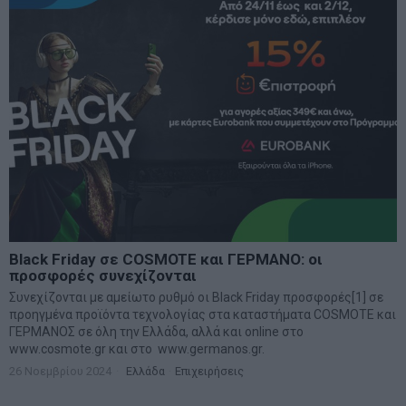
Black Friday σε COSMOTE και ΓΕΡΜΑΝΟ: οι
προσφορές συνεχίζονται
Συνεχίζονται με αμείωτο ρυθμό οι Black Friday προσφορές[1] σε
προηγμένα προϊόντα τεχνολογίας στα καταστήματα COSMOTE και
ΓΕΡΜΑΝΟΣ σε όλη την Ελλάδα, αλλά και online στο
www.cosmote.gr και στο www.germanos.gr.
26 Νοεμβρίου 2024
Ελλάδα
·
Επιχειρήσεις