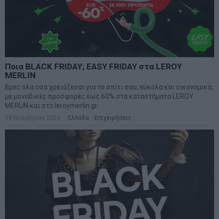
Ποια BLACK FRIDAY; EASY FRIDAY στα LEROY
MERLIN
Βρες όλα όσα χρειάζεσαι για το σπίτι σου, εύκολα και οικονομικά,
με μοναδικές προσφορές έως 60% στα καταστήματα LEROY
MERLIN και στο leroymerlin.gr.
18 Νοεμβρίου 2024
Ελλάδα
·
Επιχειρήσεις