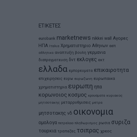
ΕΤΙΚΕΤΕΣ
marketnews
Αγορες
nikkei
wall
eurobank
ΗΠΑ
Χρηματιστηριο Αθηνων
αεπ
Ιταλια
αναπτυξη
γερμανια
βουλη
αθλητικα
εκλογες
δντ
εκτ
διαπραγματευση
ελλαδα
επικαιροτητα
εμπορευματα
ευρωπαικα
επιχειρησεις
ευρω
ευρωζωνη
ευρωπη
ηπα
χρηματιστηρια
κορωνοιος
κοσμος
κρουσματα
κυριακος
μεταρρυθμισεις
μητσοτακης
μετρα
οικονομια
μητσοτακης
νδ
συριζα
ομολογα
ρωσια
πετρελαιο
πληθωρισμος
τσιπρας
τουρκια
τραπεζες
χρεος