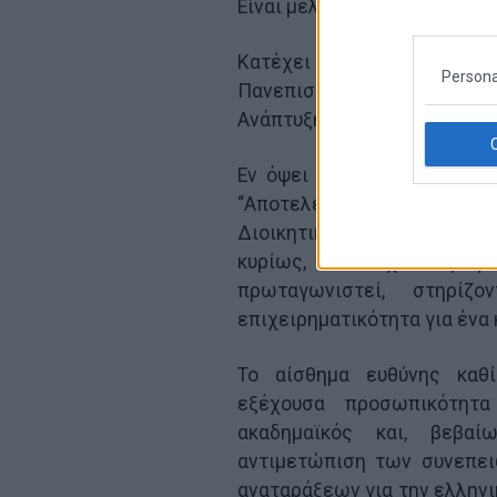
Είναι μέλος του Διοικητικού 
Κατέχει πτυχίο στα Οικονομ
Persona
Πανεπιστήμιο George Wash
Ανάπτυξης Στελεχών στο Har
Εν όψει της ανάληψης των
“Αποτελεί εξαιρετική τιμ
Διοικητικού Συμβουλίου ενό
κυρίως, που έχει τη φι
πρωταγωνιστεί, στηρί
επιχειρηματικότητα για ένα 
Το αίσθημα ευθύνης καθί
εξέχουσα προσωπικότητ
ακαδημαϊκός και, βεβα
αντιμετώπιση των συνεπει
αναταράξεων για την ελληνικ