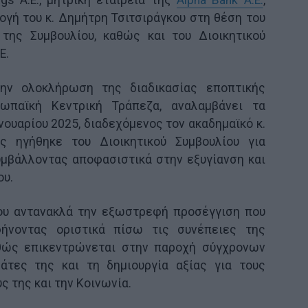
ngs Α.Ε., μητρική εταιρεία της
Alpha Bank Α.Ε.
,
γή του κ. Δημήτρη Τσιτσιράγκου στη θέση του
 της Συμβουλίου, καθώς και του Διοικητικού
E.
την ολοκλήρωση της διαδικασίας εποπτικής
ωπαϊκή Κεντρική Τράπεζα, αναλαμβάνει τα
νουαρίου 2025, διαδεχόμενος τον ακαδημαϊκό κ.
ς ηγήθηκε του Διοικητικού Συμβουλίου για
υμβάλλοντας αποφασιστικά στην εξυγίανση και
ου.
κου αντανακλά την εξωστρεφή προσέγγιση που
φήνοντας οριστικά πίσω τις συνέπειες της
αθώς επικεντρώνεται στην παροχή σύγχρονων
τες της και τη δημιουργία αξίας για τους
 της και την Κοινωνία.