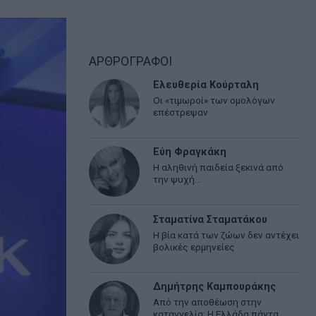
ΑΡΘΡΟΓΡΑΦΟΙ
Ελευθερία Κούρταλη
Οι «τιμωροί» των ομολόγων
επέστρεψαν
Εύη Φραγκάκη
Η αληθινή παιδεία ξεκινά από
την ψυχή…
Σταματίνα Σταματάκου
Η βία κατά των ζώων δεν αντέχει
βολικές ερμηνείες
Δημήτρης Καμπουράκης
Από την αποθέωση στην
καταγγελία: Η Ελλάδα πάντα