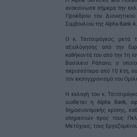
Η Alpha Services and Holdi
ανακοίνωσε σήμερα την εκλο
Προέδρου του Διοικητικού
Συμβουλίου της Alpha Bank A.
Ο κ. Τσιτσιράγκος, μετά 
αξιολόγησης από την Ευρ
καθήκοντά του από την 1η Ια
Βασίλειο Ράπανο, ο οποίο
περισσότερα από 10 έτη, σ
τον εκσυγχρονισμό του Ομίλ
Η εκλογή του κ. Τσιτσιράγ
υιοθετεί η Alpha Bank, α
δημοσιονομικής κρίσης, κ
υπηρεσιών προς τους Πελά
Μετόχους, τους Εργαζομένους