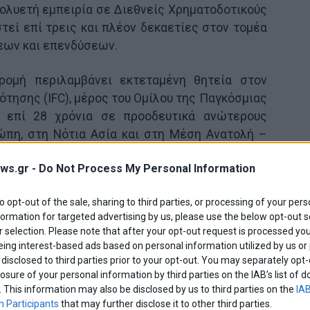
 πολυετή εμπειρία σε Διεθνείς Χρηματοδοτικούς
τεί επί τρεις και πλέον δεκαετίες στον τομέα
εων και επενδύσεων.
ρομή περιλαμβάνει εκτεταμένη θητεία στον
τησης (IFC), μέρος του Ομίλου της Παγκόσμιας
ε επί 28 χρόνια σε προοδευτικά ανώτερους
ώπη, στη Νότια Ασία και στη Μέση Ανατολή –
ας μέχρι τη θέση του Αντιπροέδρου του
ws.gr -
Do Not Process My Personal Information
σης, Senior Advisor for Emerging Markets στην
τελεστικές θέσεις στο διοικητικό συμβούλιο
to opt-out of the sale, sharing to third parties, or processing of your pers
tructure Development Finance Company (IDFC)
formation for targeted advertising by us, please use the below opt-out s
 Bank of Ceylon (CBC) στη Σρι Λάνκα. Τον Ιούλιο
 selection. Please note that after your opt-out request is processed y
άρτητο Μη Εκτελεστικό Μέλος του Διοικητικού
eing interest-based ads based on personal information utilized by us or
es and Holdings και της Alpha Bank, ενώ από τον
disclosed to third parties prior to your opt-out. You may separately opt-
losure of your personal information by third parties on the IAB’s list o
 Μέλος της Επιτροπής Διαχείρισης Κινδύνων.
. This information may also be disclosed by us to third parties on the
IAB
 διετέλεσε Πρόεδρος της Επιτροπής Αποδοχών.
 Participants
that may further disclose it to other third parties.