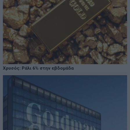
Χρυσός: Ράλι 6% στην εβδομάδα