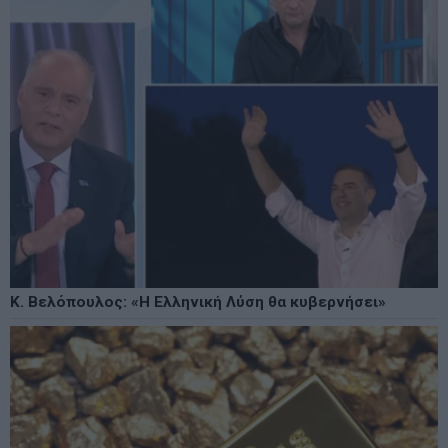
Κ. Βελόπουλος: «Η Ελληνική Λύση θα κυβερνήσει»