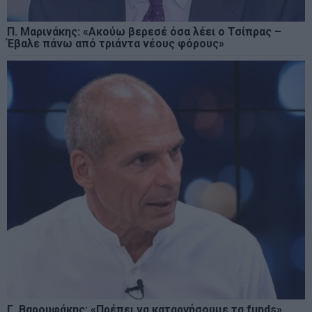
Π. Μαρινάκης: «Ακούω βερεσέ όσα λέει ο Τσίπρας –
Έβαλε πάνω από τριάντα νέους φόρους»
Γ. Βαρουφάκης: «Πρέπει να καταργήσουμε τα funds»