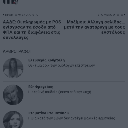
Πλοήγηση
ΠΡΟΗΓΟΥΜΕΝΟ ΑΡΘΡΟ
ΕΠΟΜΕΝΟ ΑΡΘΡΟ
Previous
ΑΑΔΕ: Οι πληρωμές με POS
Μαξίμου: Αλλαγή σελίδας…
N
άρθρων
ενίσχυσαν τα έσοδα από
μετά την αναταραχή με τους
post:
p
ΦΠΑ και τη διαφάνεια στις
ενστόλους
συναλλαγές
ΑΡΘΡΟΓΡΑΦΟΙ
Ελευθερία Κούρταλη
Οι «τιμωροί» των ομολόγων επέστρεψαν
Εύη Φραγκάκη
Η αληθινή παιδεία ξεκινά από την ψυχή…
Σταματίνα Σταματάκου
Η βία κατά των ζώων δεν αντέχει βολικές ερμηνείες