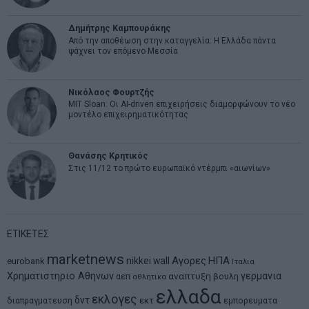
Δημήτρης Καμπουράκης
Από την αποθέωση στην καταγγελία: Η Ελλάδα πάντα
ψάχνει τον επόμενο Μεσσία
Νικόλαος Φουρτζής
MIT Sloan: Οι AI-driven επιχειρήσεις διαμορφώνουν το νέο
μοντέλο επιχειρηματικότητας
Θανάσης Κρητικός
Στις 11/12 το πρώτο ευρωπαϊκό ντέρμπι «αιωνίων»
ΕΤΙΚΕΤΕΣ
marketnews
Αγορες
ΗΠΑ
nikkei
wall
eurobank
Ιταλια
Χρηματιστηριο Αθηνων
αναπτυξη
γερμανια
αεπ
βουλη
αθλητικα
ελλαδα
εκλογες
δντ
εκτ
διαπραγματευση
εμπορευματα