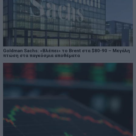
Goldman Sachs: «Βλέπει» το Brent στα $80-90 – Μεγάλη
πτώση στα παγκόσμια αποθέματα