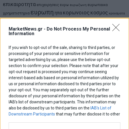
επικαιροτητα
ευρωπαικα
επιχειρησεις
ευρω
ευρωζωνη
ευρωπη
κορωνοιος
κοσμος
ηπα
χρηματιστηρια
κρουσματα
μητσοτακης
νδ
μεταρρυθμισεις
κυριακος μητσοτακης
μετρα
οικονομια
MarketNews.gr -
Do Not Process My Personal
ομολογα
ρωσια
πετρελαιο
πληθωρισμος
Information
συριζα
τσιπρας
τουρκια
τραπεζες
χρεος
χρηματιστηριο
If you wish to opt-out of the sale, sharing to third parties, or
processing of your personal or sensitive information for
LATEST FROM BLOG
targeted advertising by us, please use the below opt-out
section to confirm your selection. Please note that after your
opt-out request is processed you may continue seeing
interest-based ads based on personal information utilized by
us or personal information disclosed to third parties prior to
your opt-out. You may separately opt-out of the further
disclosure of your personal information by third parties on the
IAB’s list of downstream participants. This information may
also be disclosed by us to third parties on the
IAB’s List of
Downstream Participants
that may further disclose it to other
third parties.